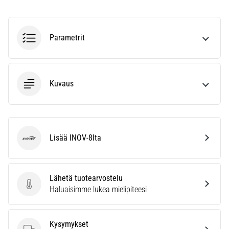
vaiva
juoksijoiden
keskuudessa.
Parametrit
…
Näytä
Kuvaus
kaikki
artikkelit
Lisää INOV-8lta
INOV-8
Lähetä tuotearvostelu
Lähetä tuotearvostelu
Haluaisimme lukea mielipiteesi
Kysymykset