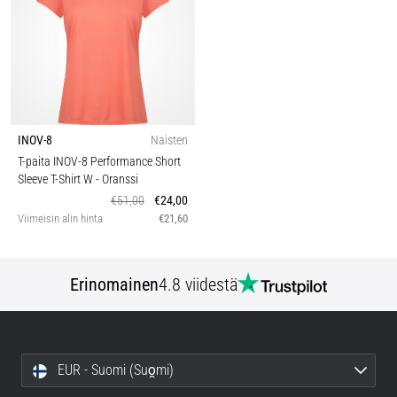
INOV-8
Naisten
T-paita INOV-8 Performance Short
Sleeve T-Shirt W
- Oranssi
€51,00
€24,00
Viimeisin alin hinta
€21,60
Erinomainen
4.8 viidestä
EUR - Suomi (Suo̯mi)