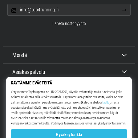
info@top4running.fi
Lähetä nostopyyntö
Meistä
Asiakaspalvelu
Top4Running.fi
Yli 16 vuoden ajan motivoimme sinua lähtemään ulos juoksemaan.
Nopeammin. Kanssamme. Joka päivä.
Instagram
YouTube