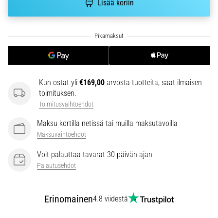
Lisää koriin
6. 8. 2026
•
7 min. luetaan
Juoksijan
polvi:
syyt,
hoito
Kun ostat yli
€169,00
arvosta tuotteita, saat ilmaisen
ja
toimituksen.
ennaltaehkäisy
Toimitusvaihtoehdot
Juoksijan
Maksu kortilla netissä tai muilla maksutavoilla
polvi,
Maksuvaihtoehdot
eli
iliotibiaalisen
Voit palauttaa tavarat 30 päivän ajan
jänteen
Palautusehdot
oireyhtymä
(ITBS),
on
Erinomainen
4.8 viidestä
erittäin
yleinen