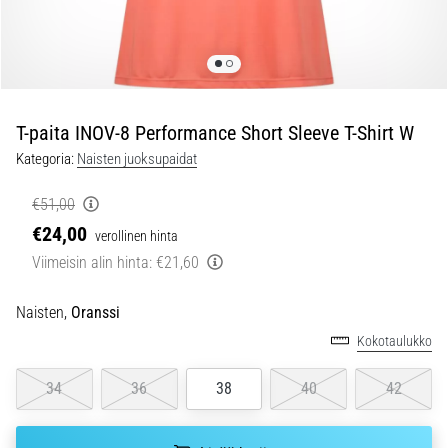
ovat
ja
miten
ne
suoritetaan?
T-paita INOV-8 Performance Short Sleeve T-Shirt W
Käytännössä
sukkulajuoksu
Kategoria:
Naisten juoksupaidat
testaa
nopeutta,
€51,00
ketteryyttä
€24,00
verollinen hinta
ja
Viimeisin alin hinta:
€21,60
suunnanmuutoksia.
Miten
se
Naisten,
Oranssi
suoritetaan
Kokotaulukko
oikein,
missä
34
36
38
40
42
sitä…