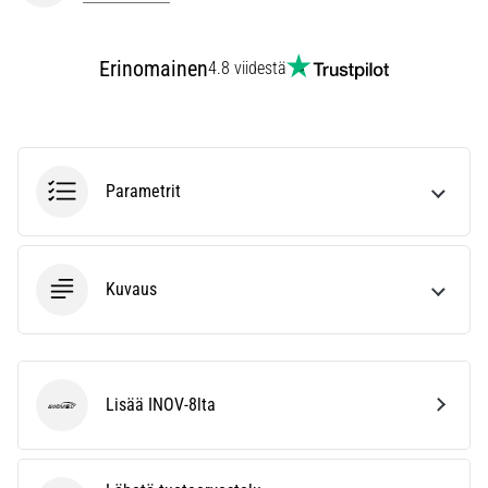
vaiva
juoksijoiden
keskuudessa.
Erinomainen
4.8 viidestä
…
Näytä
kaikki
Parametrit
artikkelit
Kuvaus
Lisää INOV-8lta
INOV-8