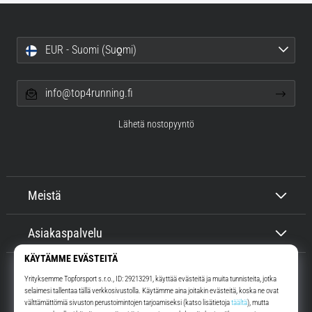
EUR - Suomi (Suo̯mi)
info@top4running.fi
Lähetä nostopyyntö
Meistä
Asiakaspalvelu