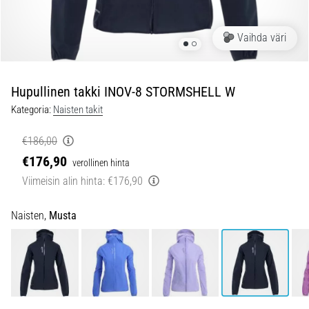
ovat
ja
miten
Vaihda väri
ne
suoritetaan?
Hupullinen takki INOV-8 STORMSHELL W
Käytännössä
sukkulajuoksu
Kategoria:
Naisten takit
testaa
nopeutta,
€186,00
ketteryyttä
€176,90
verollinen hinta
ja
Viimeisin alin hinta:
€176,90
suunnanmuutoksia.
Miten
se
Naisten,
Musta
suoritetaan
oikein,
missä
sitä…