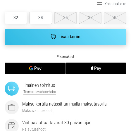
6. 8. 2026
Kokotaulukko
•
7 min. luetaan
32
34
36
38
40
Juoksijan
polvi:
Lisää koriin
syyt,
hoito
ja
ennaltaehkäisy
Juoksijan
polvi,
eli
Ilmainen toimitus
iliotibiaalisen
Toimitusvaihtoehdot
jänteen
oireyhtymä
Maksu kortilla netissä tai muilla maksutavoilla
(ITBS),
Maksuvaihtoehdot
on
erittäin
Voit palauttaa tavarat 30 päivän ajan
yleinen
Palautusehdot