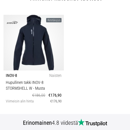
Kestävyys
INOV-8
Naisten
Hupullinen takki INOV-8
STORMSHELL W
- Musta
€186,00
€176,90
Viimeisin alin hinta
€176,90
Erinomainen
4.8 viidestä