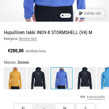
ovat
ja
miten
Vaihda väri
ne
suoritetaan?
Hupullinen takki INOV-8 STORMSHELL (V4) M
Käytännössä
sukkulajuoksu
Kategoria:
Miesten takit
testaa
nopeutta,
€200,00
verollinen hinta
ketteryyttä
ja
Miesten,
Sininen
suunnanmuutoksia.
Miten
se
suoritetaan
oikein,
missä
sitä…
Kokotaulukko
XL
L
M
S