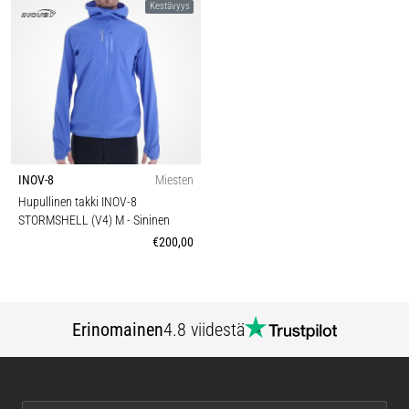
Kestävyys
INOV-8
Miesten
Hupullinen takki INOV-8
STORMSHELL (V4) M
- Sininen
€200,00
Erinomainen
4.8 viidestä