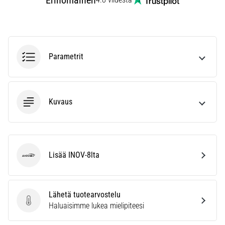
Erinomainen
vaiva
juoksijoiden
keskuudessa.
…
Parametrit
Näytä
kaikki
artikkelit
Kuvaus
Lisää INOV-8lta
INOV-8
Lähetä tuotearvostelu
Lähetä tuotearvostelu
Haluaisimme lukea mielipiteesi