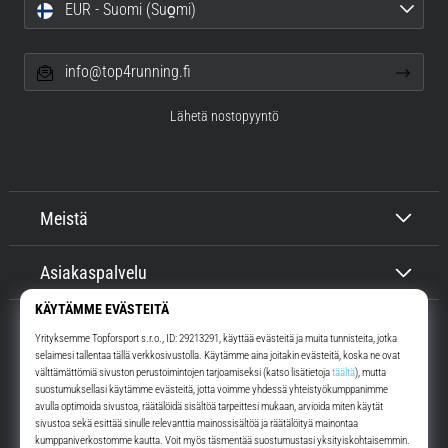
EUR - Suomi (Suo̯mi)
info@top4running.fi
Lähetä nostopyyntö
Meistä
Asiakaspalvelu
Top4Running.fi
Yli 16 vuoden ajan motivoimme sinua lähtemään ulos juoksemaan.
Nopeammin. Kanssamme. Joka päivä.