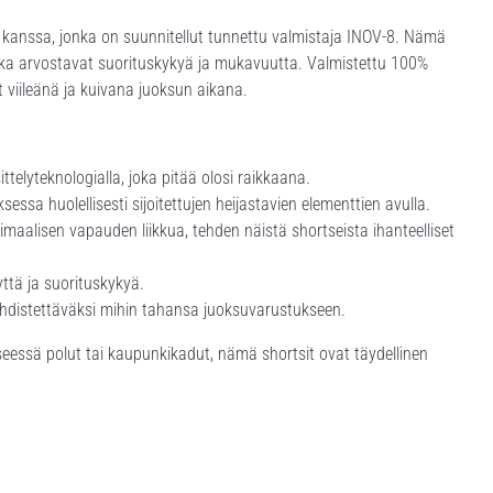
kanssa, jonka on suunnitellut tunnettu valmistaja INOV-8. Nämä
jotka arvostavat suorituskykyä ja mukavuutta. Valmistettu 100%
ut viileänä ja kuivana juoksun aikana.
elyteknologialla, joka pitää olosi raikkaana.
ssa huolellisesti sijoitettujen heijastavien elementtien avulla.
maalisen vapauden liikkua, tehden näistä shortseista ihanteelliset
yttä ja suorituskykyä.
yhdistettäväksi mihin tahansa juoksuvarustukseen.
eessä polut tai kaupunkikadut, nämä shortsit ovat täydellinen