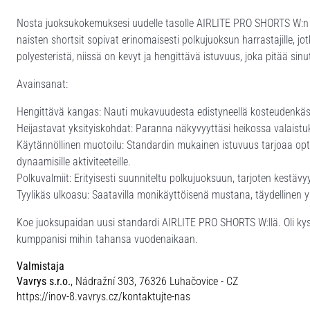
Nosta juoksukokemuksesi uudelle tasolle AIRLITE PRO SHORTS W:n 
naisten shortsit sopivat erinomaisesti polkujuoksun harrastajille, 
polyesteristä, niissä on kevyt ja hengittävä istuvuus, joka pitää sin
Avainsanat:
Hengittävä kangas: Nauti mukavuudesta edistyneellä kosteudenkäsitt
Heijastavat yksityiskohdat: Paranna näkyvyyttäsi heikossa valaistukse
Käytännöllinen muotoilu: Standardin mukainen istuvuus tarjoaa opti
dynaamisille aktiviteeteille.
Polkuvalmiit: Erityisesti suunniteltu polkujuoksuun, tarjoten kestävy
Tyylikäs ulkoasu: Saatavilla monikäyttöisenä mustana, täydellinen 
Koe juoksupaidan uusi standardi AIRLITE PRO SHORTS W:llä. Oli kys
kumppanisi mihin tahansa vuodenaikaan.
Valmistaja
Vavrys s.r.o.
, Nádražní 303, 76326 Luhačovice - CZ
https://inov-8.vavrys.cz/kontaktujte-nas