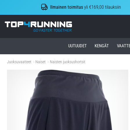
Ilmainen toimitus
yli €169,00 tilauksiin
Top4Running.fi
UUTUUDET
KENGÄT
VAATT
Juoksuvaatteet
Naiset
Naisten juoksushortsit