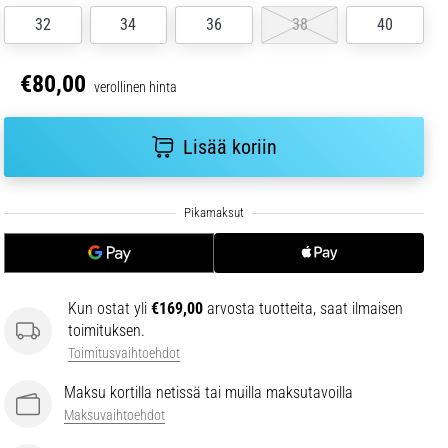
32
34
36
38
40
€80,00
verollinen hinta
Lisää koriin
Kun ostat yli
€169,00
arvosta tuotteita, saat ilmaisen
toimituksen.
Toimitusvaihtoehdot
Maksu kortilla netissä tai muilla maksutavoilla
Maksuvaihtoehdot