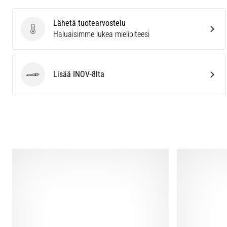
Lähetä tuotearvostelu
Lähetä tuotearvostelu
Haluaisimme lukea mielipiteesi
Lisää INOV-8lta
INOV-8