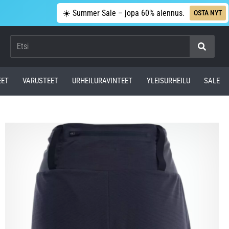
☀️ Summer Sale – jopa 60% alennus.
OSTA NYT
Etsi
EET
VARUSTEET
URHEILURAVINTEET
YLEISURHEILU
SALE