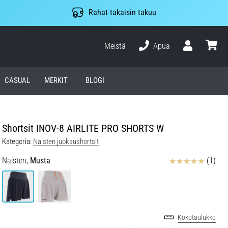
Rahat takaisin takuu
Meistä
Apua
Käyttäjä
ostosko
CASUAL
MERKIT
BLOGI
Shortsit INOV-8 AIRLITE PRO SHORTS W
Kategoria:
Naisten juoksushortsit
Arvostelut
Naisten,
Musta
(1)
Kokotaulukko