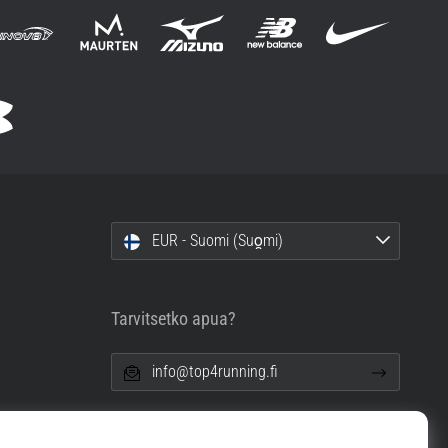
EUR - Suomi (Suo̯mi)
Tarvitsetko apua?
info@top4running.fi