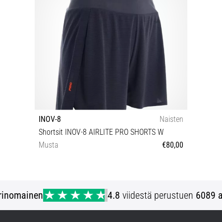
INOV-8
Naisten
Shortsit INOV-8 AIRLITE PRO SHORTS W
Musta
€80,00
32 34 36 40
rinomainen
4.8
viidestä perustuen
6089 a