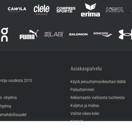
Asiakaspalvelu
ntija vuodesta 2010
Käytä peruuttamisoikeuttasi täällä
Palauttaminen
äs -ohjelma
Reklamaatio viallisesta tuotteesta
Kuljetus ja maksu
hjelma
Valitse oikea koko
ramahdollisuudet
Kontakt
tukset
FAQ
tykset