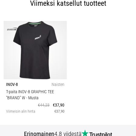
Viimeksi katsellut tuotteet
INOV-8
Naisten
T-paita INOV-8 GRAPHIC TEE
"BRAND" W
- Musta
€44,23
€37,90
Viimeisin alin hinta
€37,90
Erinomainen
4.8 viidestä