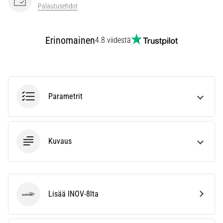
vaiva
Palautusehdot
juoksijoiden
keskuudessa.
…
Erinomainen
4.8 viidestä
Näytä
kaikki
artikkelit
Parametrit
Kuvaus
Lisää INOV-8lta
INOV-8