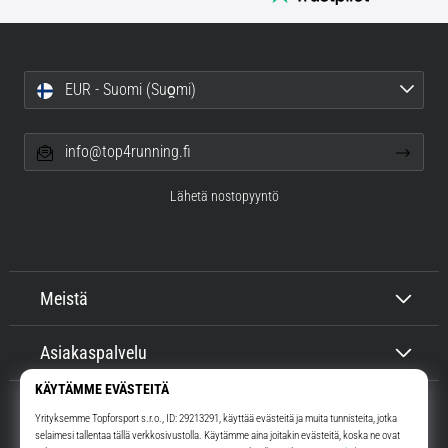
EUR - Suomi (Suo̯mi)
info@top4running.fi
Lähetä nostopyyntö
Meistä
Asiakaspalvelu