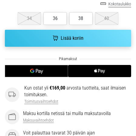
6. 8. 2026
Kokotaulukko
•
7 min. luetaan
34
36
38
40
Juoksijan
polvi:
Lisää koriin
syyt,
hoito
ja
ennaltaehkäisy
Juoksijan
polvi,
eli
Kun ostat yli
€169,00
arvosta tuotteita, saat ilmaisen
iliotibiaalisen
toimituksen.
jänteen
Toimitusvaihtoehdot
oireyhtymä
(ITBS),
Maksu kortilla netissä tai muilla maksutavoilla
on
Maksuvaihtoehdot
erittäin
yleinen
Voit palauttaa tavarat 30 päivän ajan