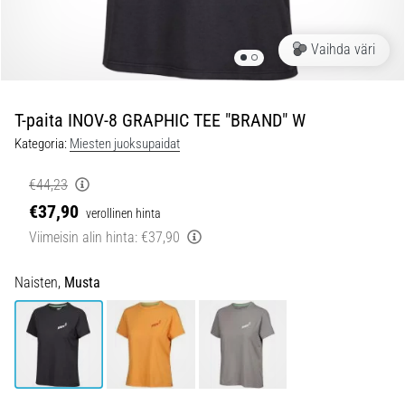
ovat
ja
miten
Vaihda väri
ne
suoritetaan?
T-paita INOV-8 GRAPHIC TEE "BRAND" W
Käytännössä
sukkulajuoksu
Kategoria:
Miesten juoksupaidat
testaa
nopeutta,
€44,23
ketteryyttä
€37,90
verollinen hinta
ja
Viimeisin alin hinta:
€37,90
suunnanmuutoksia.
Miten
se
Naisten,
Musta
suoritetaan
oikein,
missä
sitä…