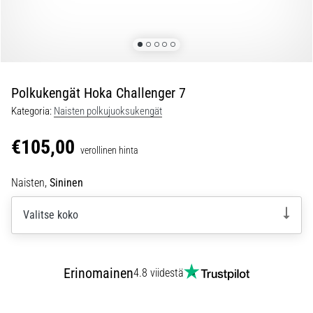
jokaista
juoksijaa
vähintään
kerran
elämässä,
oli
Polkukengät Hoka Challenger 7
kyseessä
Kategoria:
Naisten polkujuoksukengät
sitten
harrastaja
€105,00
verollinen hinta
tai
ammattilainen.
Naisten,
Sininen
…
Valitse koko
5. 8. 2026
•
6 min. luetaan
Erinomainen
4.8 viidestä
Plantaarifaskiitti:
Oireet,
syyt