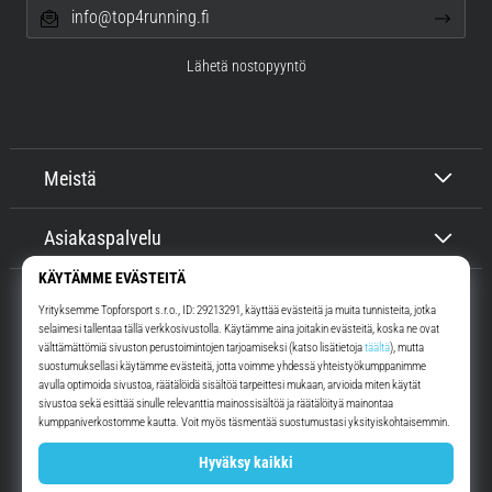
info@top4running.fi
Lähetä nostopyyntö
Meistä
Asiakaspalvelu
Top4Running.fi
Yli 16 vuoden ajan motivoimme sinua lähtemään ulos juoksemaan.
Nopeammin. Kanssamme. Joka päivä.
Instagram
YouTube