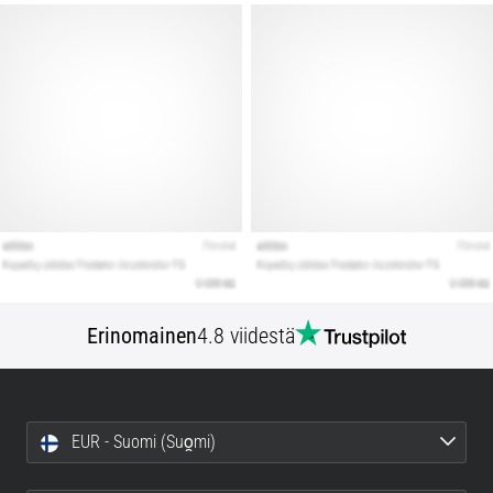
Erinomainen
4.8 viidestä
EUR - Suomi (Suo̯mi)