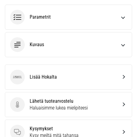
ja
hoito
Parametrit
Kärsitkö
pistävästä
kantapääkivusta
juoksun
Kuvaus
aikana
tai
sen
jälkeen?
Yksi
Lisää Hokalta
Hoka
yleisimmistä
syistä
on
Lähetä tuotearvostelu
plantaarifaskiitti.
Lähetä tuotearvostelu
Haluaisimme lukea mielipiteesi
…
Kysymykset
Näytä
Kysymykset
Kysy meiltä mitä tahansa