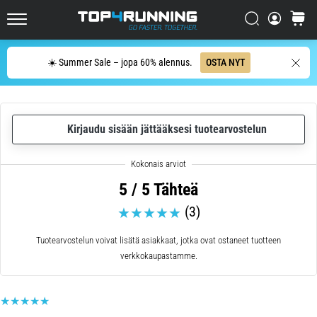
se
on
Etsi
ostosko
sen
Top4Running.fi
arvoista!
Etsi
☀️ Summer Sale – jopa 60% alennus.
OSTA NYT
Mitä
hyötyjä
se
tarjoaa,
…
Kirjaudu sisään jättääksesi tuotearvostelun
7. 8. 2026
•
5 / 5 Tähteä
6 min. luetaan
(3)
Sukkulajuoksu
ja
Tuotearvostelun voivat lisätä asiakkaat, jotka ovat ostaneet tuotteen
piip-
verkkokaupastamme.
testi:
Mitä
ne