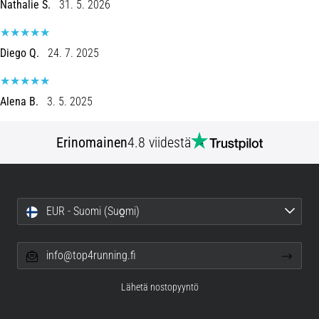
Nathalie S.
31. 5. 2026
ovat
ja
miten
Diego Q.
24. 7. 2025
ne
suoritetaan?
Käytännössä
Alena B.
3. 5. 2025
sukkulajuoksu
testaa
Erinomainen
4.8 viidestä
nopeutta,
ketteryyttä
ja
suunnanmuutoksia.
Miten
EUR - Suomi (Suo̯mi)
se
suoritetaan
oikein,
info@top4running.fi
missä
sitä…
Lähetä nostopyyntö