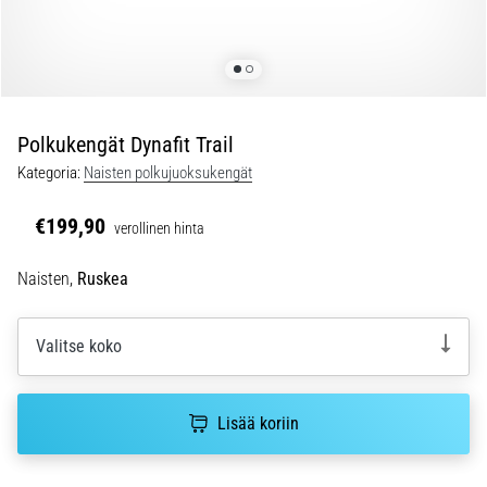
Juoksijan
polvi,
eli
iliotibiaalisen
jänteen
oireyhtymä
Polkukengät Dynafit Trail
(ITBS),
Kategoria:
Naisten polkujuoksukengät
on
erittäin
€199,90
verollinen hinta
yleinen
vaiva
Naisten,
Ruskea
juoksijoiden
keskuudessa.
…
Valitse koko
6. 8. 2026
•
Lisää koriin
8 min. luetaan
Juoksukengät,