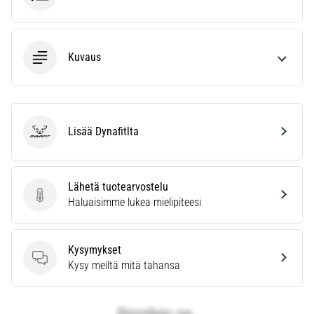
kaikki
artikkelit
Kuvaus
Lisää Dynafitlta
Dynafit
Lähetä tuotearvostelu
Lähetä tuotearvostelu
Haluaisimme lukea mielipiteesi
Kysymykset
Kysymykset
Kysy meiltä mitä tahansa