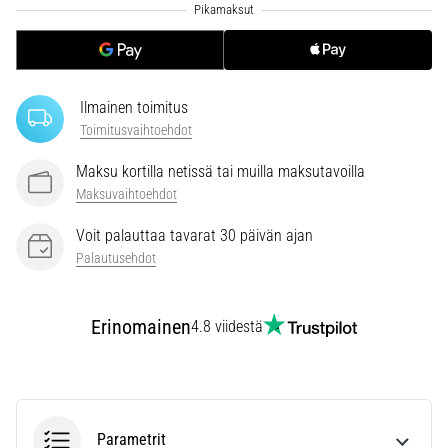
joissa
on
enemmän
pehmustusta
Ilmainen toimitus
Mitkä
Toimitusvaihtoehdot
ovat
parhaat
Maksu kortilla netissä tai muilla maksutavoilla
juoksukenkämallit,
Maksuvaihtoehdot
joissa
on
Voit palauttaa tavarat 30 päivän ajan
parempi
Palautusehdot
vaimennus?
Tutustu
pehmustettuihin
Erinomainen
4.8 viidestä
kenkiin
maantie-
ja…
Parametrit
Näytä