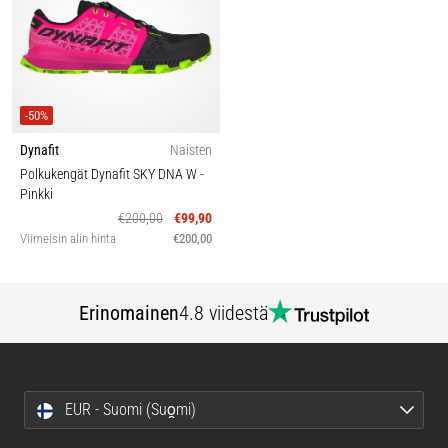
-50%
Dynafit
Naisten
Polkukengät Dynafit SKY DNA W
-
Pinkki
€200,00
€99,90
Viimeisin alin hinta
€200,00
Erinomainen
4.8 viidestä
EUR - Suomi (Suo̯mi)