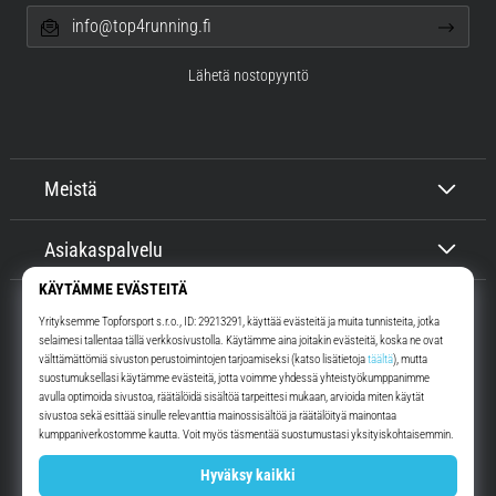
info@top4running.fi
Lähetä nostopyyntö
Meistä
Asiakaspalvelu
Top4Running.fi
Yli 16 vuoden ajan motivoimme sinua lähtemään ulos juoksemaan.
Nopeammin. Kanssamme. Joka päivä.
Instagram
YouTube