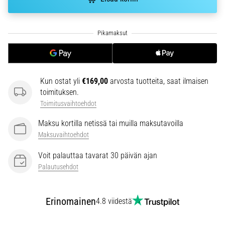
6. 8. 2026
•
7 min. luetaan
Juoksijan
polvi:
syyt,
hoito
Kun ostat yli
€169,00
arvosta tuotteita, saat ilmaisen
ja
toimituksen.
ennaltaehkäisy
Toimitusvaihtoehdot
Juoksijan
Maksu kortilla netissä tai muilla maksutavoilla
polvi,
Maksuvaihtoehdot
eli
iliotibiaalisen
Voit palauttaa tavarat 30 päivän ajan
jänteen
Palautusehdot
oireyhtymä
(ITBS),
on
Erinomainen
4.8 viidestä
erittäin
yleinen