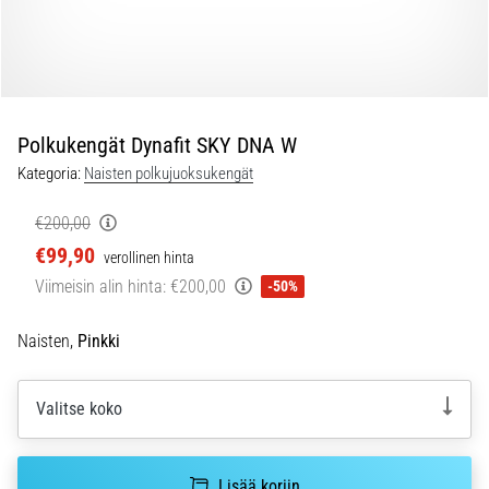
ovat
ja
miten
ne
suoritetaan?
Polkukengät Dynafit SKY DNA W
Käytännössä
sukkulajuoksu
Kategoria:
Naisten polkujuoksukengät
testaa
nopeutta,
€200,00
ketteryyttä
€99,90
verollinen hinta
ja
Viimeisin alin hinta:
€200,00
-50%
suunnanmuutoksia.
Miten
se
Naisten,
Pinkki
suoritetaan
oikein,
Valitse koko
missä
sitä…
Lisää koriin