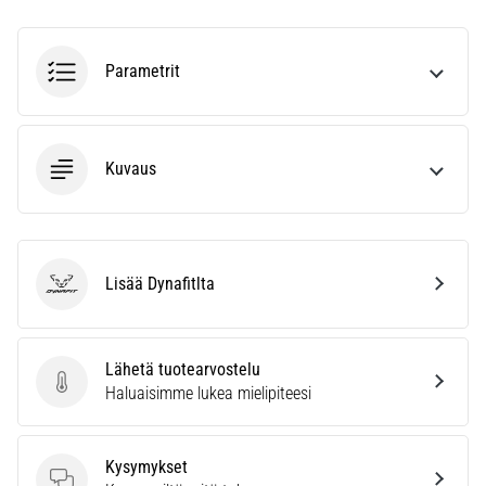
vaiva
juoksijoiden
keskuudessa.
Parametrit
…
Näytä
Kuvaus
kaikki
artikkelit
Lisää Dynafitlta
Dynafit
Lähetä tuotearvostelu
Lähetä tuotearvostelu
Haluaisimme lukea mielipiteesi
Kysymykset