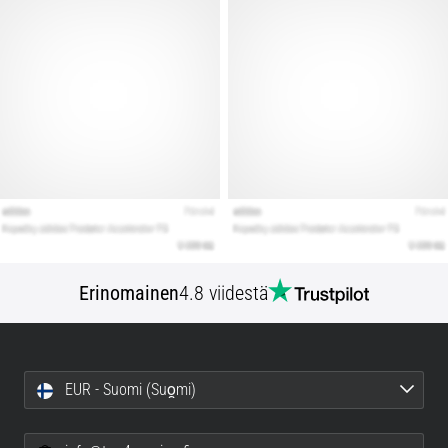
Erinomainen
4.8 viidestä
EUR - Suomi (Suo̯mi)