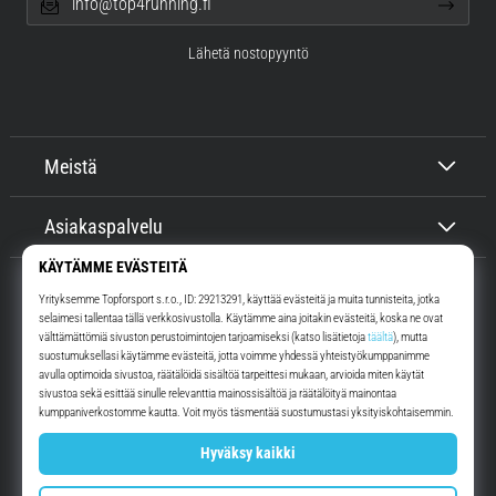
info@top4running.fi
Lähetä nostopyyntö
Meistä
Asiakaspalvelu
Top4Running.fi
Yli 16 vuoden ajan motivoimme sinua lähtemään ulos juoksemaan.
Nopeammin. Kanssamme. Joka päivä.
Instagram
YouTube