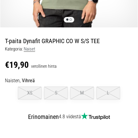
Juoksijan
polvi,
eli
iliotibiaalisen
jänteen
oireyhtymä
T-paita Dynafit GRAPHIC CO W S/S TEE
(ITBS),
Kategoria:
Naiset
on
erittäin
€19,90
yleinen
verollinen hinta
vaiva
juoksijoiden
Naisten,
Vihreä
keskuudessa.
XS
S
M
L
…
6. 8. 2026
Erinomainen
4.8 viidestä
•
8 min. luetaan
Juoksukengät,