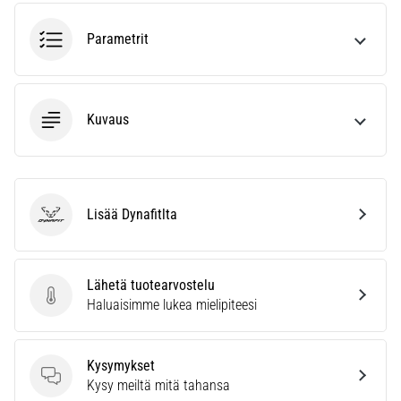
joissa
on
Parametrit
enemmän
pehmustusta
Mitkä
Kuvaus
ovat
parhaat
juoksukenkämallit,
joissa
on
Lisää Dynafitlta
parempi
Dynafit
vaimennus?
Tutustu
pehmustettuihin
Lähetä tuotearvostelu
kenkiin
Lähetä tuotearvostelu
Haluaisimme lukea mielipiteesi
maantie-
ja…
Kysymykset
Kysymykset
Kysy meiltä mitä tahansa
Näytä