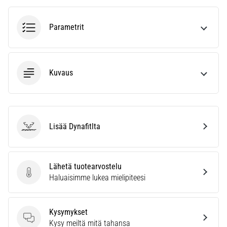
vaiva
juoksijoiden
keskuudessa.
Parametrit
…
Näytä
Kuvaus
kaikki
artikkelit
Lisää Dynafitlta
Dynafit
Lähetä tuotearvostelu
Lähetä tuotearvostelu
Haluaisimme lukea mielipiteesi
Kysymykset
Kysymykset
Kysy meiltä mitä tahansa