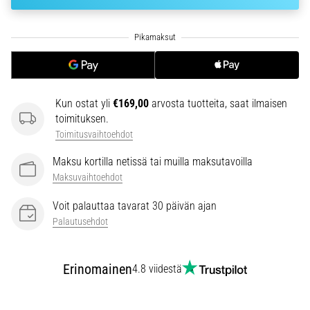
6. 8. 2026
•
7 min. luetaan
Juoksijan
polvi:
syyt,
Kun ostat yli
€169,00
arvosta tuotteita, saat ilmaisen
hoito
toimituksen.
ja
Toimitusvaihtoehdot
ennaltaehkäisy
Maksu kortilla netissä tai muilla maksutavoilla
Juoksijan
Maksuvaihtoehdot
polvi,
eli
Voit palauttaa tavarat 30 päivän ajan
iliotibiaalisen
Palautusehdot
jänteen
oireyhtymä
(ITBS),
Erinomainen
4.8 viidestä
on
erittäin
yleinen