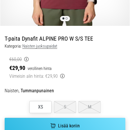
ovat
ja
miten
ne
suoritetaan?
T-paita Dynafit ALPINE PRO W S/S TEE
Käytännössä
sukkulajuoksu
Kategoria:
Naisten juoksupaidat
testaa
nopeutta,
€60,00
ketteryyttä
€29,90
verollinen hinta
ja
Viimeisin alin hinta:
€29,90
suunnanmuutoksia.
Miten
se
Naisten,
Tummanpunainen
suoritetaan
oikein,
XS
S
M
missä
sitä…
Lisää koriin