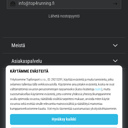
info@top4running.fi
Lähetä nostopyyntö
Meistä
Asiakaspalvelu
Top4Running.fi
Yli 16 vuoden ajan motivoimme sinua lähtemään ulos juoksemaan.
Nopeammin. Kanssamme. Joka päivä.
Instagram
YouTube