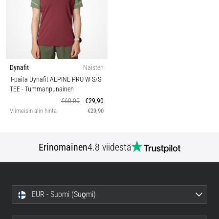
Dynafit
Naisten
T-paita Dynafit ALPINE PRO W S/S
TEE
- Tummanpunainen
€60,00
€29,90
Viimeisin alin hinta
€29,90
Erinomainen
4.8 viidestä
EUR - Suomi (Suo̯mi)