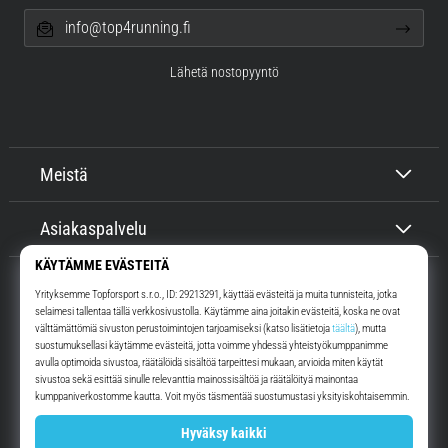
info@top4running.fi
Lähetä nostopyyntö
Meistä
Asiakaspalvelu
Top4Running.fi
Yli 16 vuoden ajan motivoimme sinua lähtemään ulos juoksemaan.
Nopeammin. Kanssamme. Joka päivä.
Instagram
YouTube