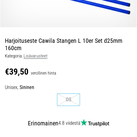
pistävästä
kantapääkivusta
juoksun
aikana
tai
sen
Harjoituseste Cawila Stangen L 10er Set d25mm
jälkeen?
160cm
Yksi
Kategoria:
Lisävarusteet
yleisimmistä
syistä
€39,50
on
verollinen hinta
plantaarifaskiitti.
…
Unisex,
Sininen
OS
5. 8. 2026
•
8 min. luetaan
Erinomainen
4.8 viidestä
Hiilihydraattitankkaus:
Miten