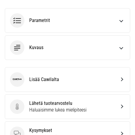
se
vaikuttaa
juoksusuoritukseen?
Parametrit
Sanotaan,
että
hiilihydraattitankkaus
Kuvaus
eli
superkompensaatio
parantaa
kestävyyssuorituskykyä.
Pitääkö
Lisää Cawilalta
se
Cawila
todella…
Lähetä tuotearvostelu
Lähetä tuotearvostelu
Näytä
Haluaisimme lukea mielipiteesi
kaikki
artikkelit
Kysymykset