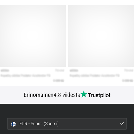
Erinomainen
4.8 viidestä
EUR - Suomi (Suo̯mi)