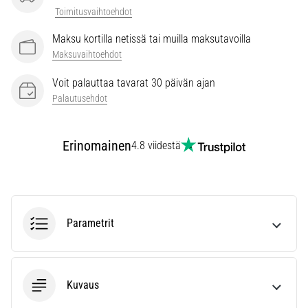
kaikki
Toimitusvaihtoehdot
artikkelit
Maksu kortilla netissä tai muilla maksutavoilla
Maksuvaihtoehdot
Voit palauttaa tavarat 30 päivän ajan
Palautusehdot
Erinomainen
4.8 viidestä
Parametrit
Kuvaus