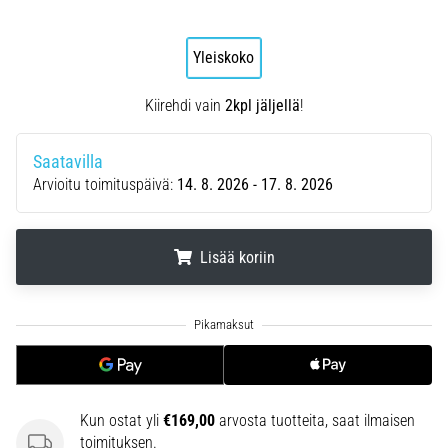
ja
hoito
Yleiskoko
Kärsitkö
pistävästä
Kiirehdi vain
2kpl jäljellä
!
kantapääkivusta
juoksun
Saatavilla
aikana
tai
Arvioitu toimituspäivä:
14. 8. 2026 - 17. 8. 2026
sen
jälkeen?
Yksi
Lisää koriin
yleisimmistä
syistä
.
.
.
on
plantaarifaskiitti.
…
Kun ostat yli
€169,00
arvosta tuotteita, saat ilmaisen
Näytä
toimituksen.