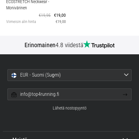
ECOSTRETCH Neckwear
-
Monivärinen
€19,95
€19,00
Viimeisin alin hinta
€19,00
Erinomainen
4.8 viidestä
EUR - Suomi (Suo̯mi)
info@top4running.fi
Lähetä nostopyyntö