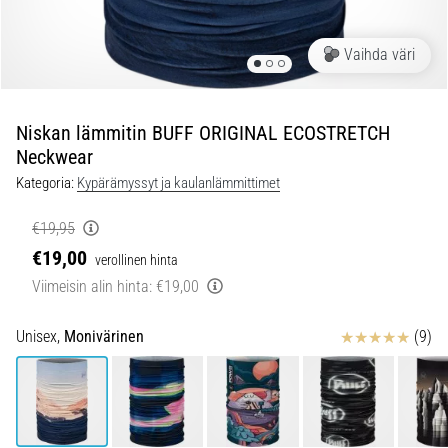
jokaista
juoksijaa
Vaihda väri
vähintään
kerran
elämässä,
oli
Niskan lämmitin BUFF ORIGINAL ECOSTRETCH
kyseessä
Neckwear
sitten
Kategoria:
Kypärämyssyt ja kaulanlämmittimet
harrastaja
tai
€19,95
ammattilainen.
€19,00
verollinen hinta
…
Viimeisin alin hinta:
€19,00
5. 8. 2026
Arvostelut
Unisex,
Monivärinen
(9)
•
6 min. luetaan
Plantaarifaskiitti:
Oireet,
syyt