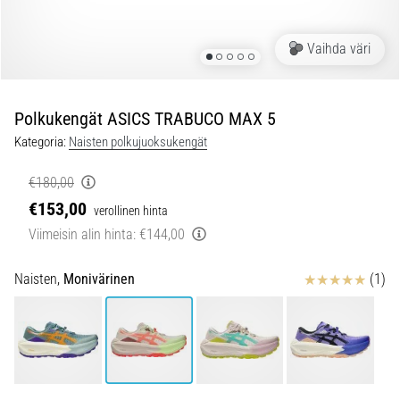
jokaista
juoksijaa
Vaihda väri
vähintään
kerran
elämässä,
oli
Polkukengät ASICS TRABUCO MAX 5
kyseessä
Kategoria:
Naisten polkujuoksukengät
sitten
harrastaja
€180,00
tai
€153,00
verollinen hinta
ammattilainen.
…
Viimeisin alin hinta:
€144,00
Arvostelut
Naisten,
Monivärinen
(1)
5. 8. 2026
•
6 min. luetaan
Plantaarifaskiitti:
Oireet,
syyt