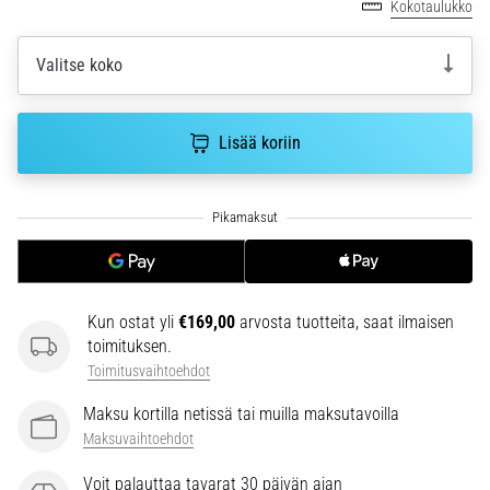
Kokotaulukko
juoksun
aikana
ja
Valitse koko
sen
jälkeen
Lisää koriin
Polvikipu
koettelee
jokaista
juoksijaa
vähintään
kerran
elämässä,
oli
Kun ostat yli
€169,00
arvosta tuotteita, saat ilmaisen
kyseessä
toimituksen.
sitten
Toimitusvaihtoehdot
harrastaja
Maksu kortilla netissä tai muilla maksutavoilla
tai
Maksuvaihtoehdot
ammattilainen.
…
Voit palauttaa tavarat 30 päivän ajan