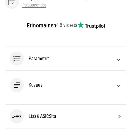
Palautusehdot
Näytä
kaikki
Erinomainen
4.8 viidestä
artikkelit
Parametrit
Kuvaus
Lisää ASICSlta
ASICS