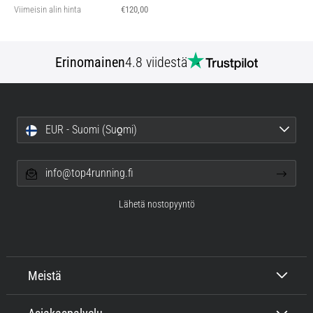
Viimeisin alin hinta
€120,00
Erinomainen
4.8 viidestä
EUR - Suomi (Suo̯mi)
info@top4running.fi
Lähetä nostopyyntö
Meistä