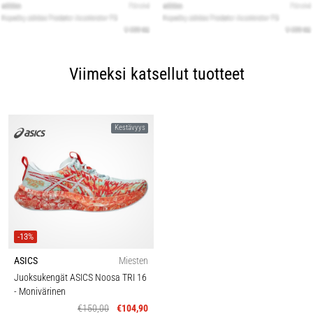
Viimeksi katsellut tuotteet
Kestävyys
-13%
ASICS
Miesten
Juoksukengät ASICS Noosa TRI 16
- Monivärinen
€150,00
€104,90