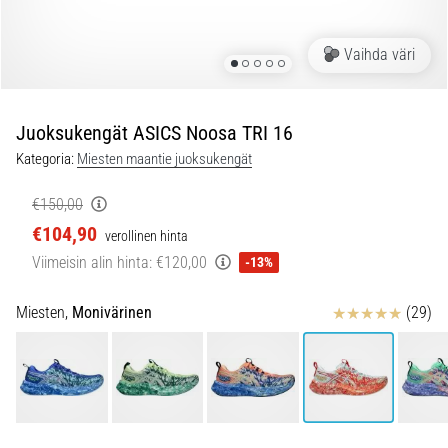
ovat
parhaat
Vaihda väri
juoksukenkämallit,
joissa
on
parempi
Juoksukengät ASICS Noosa TRI 16
vaimennus?
Kategoria:
Miesten maantie juoksukengät
Tutustu
pehmustettuihin
€150,00
kenkiin
€104,90
maantie-
verollinen hinta
ja…
Viimeisin alin hinta:
€120,00
-13%
Arvostelut
Miesten,
Monivärinen
(29)
5. 8. 2026
•
7 min. luetaan
Yleisimmät
syyt
polvikipuun