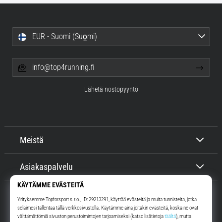
EUR - Suomi (Suo̯mi)
info@top4running.fi
Lähetä nostopyyntö
Meistä
Asiakaspalvelu