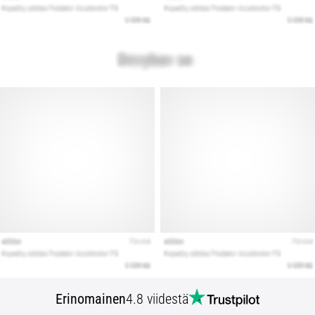
Erinomainen
4.8 viidestä