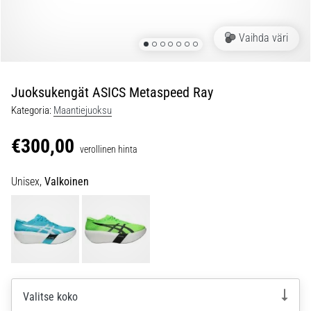
ovat
ja
miten
Vaihda väri
ne
suoritetaan?
Juoksukengät ASICS Metaspeed Ray
Käytännössä
sukkulajuoksu
Kategoria:
Maantiejuoksu
testaa
nopeutta,
€300,00
verollinen hinta
ketteryyttä
ja
Unisex,
Valkoinen
suunnanmuutoksia.
Miten
se
suoritetaan
oikein,
missä
sitä…
Valitse koko