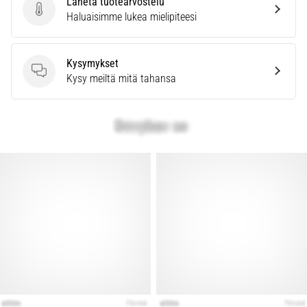
Lähetä tuotearvostelu
vaiva
Lähetä tuotearvostelu
Haluaisimme lukea mielipiteesi
juoksijoiden
keskuudessa.
…
Kysymykset
Kysymykset
Kysy meiltä mitä tahansa
Näytä
kaikki
artikkelit