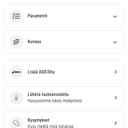
ja
hoito
Parametrit
Kärsitkö
pistävästä
kantapääkivusta
juoksun
Kuvaus
aikana
tai
sen
jälkeen?
Yksi
Lisää ASICSlta
ASICS
yleisimmistä
syistä
on
Lähetä tuotearvostelu
plantaarifaskiitti.
Lähetä tuotearvostelu
Haluaisimme lukea mielipiteesi
…
Kysymykset
Näytä
Kysymykset
Kysy meiltä mitä tahansa