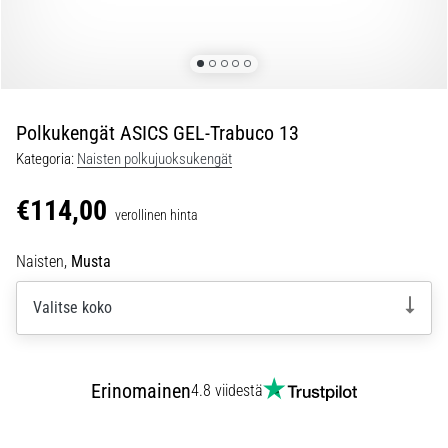
jokaista
juoksijaa
vähintään
kerran
elämässä,
oli
Polkukengät ASICS GEL-Trabuco 13
kyseessä
Kategoria:
Naisten polkujuoksukengät
sitten
harrastaja
€114,00
verollinen hinta
tai
ammattilainen.
Naisten,
Musta
…
Valitse koko
5. 8. 2026
•
6 min. luetaan
Erinomainen
4.8 viidestä
Plantaarifaskiitti:
Oireet,
syyt