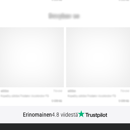
Erinomainen
4.8 viidestä