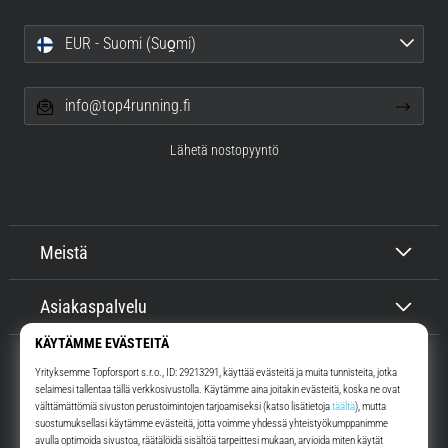
EUR - Suomi (Suo̯mi)
info@top4running.fi
Lähetä nostopyyntö
Meistä
Asiakaspalvelu
Top4Running.fi