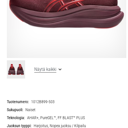
Näytä kaikki
Tuotenumero:
1012B899-503
Sukupuoli:
Naiset
Teknologia:
AHAR+, PureGEL™, FF BLAST™ PLUS
Juoksun tyyppi:
Harjoitus, Nopea juoksu / Kilpailu