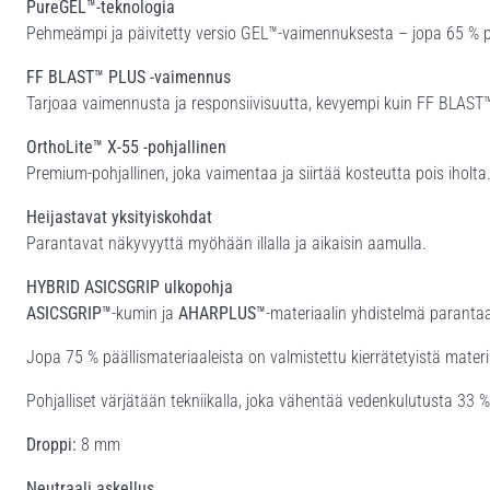
PureGEL™-teknologia
Pehmeämpi ja päivitetty versio GEL™-vaimennuksesta – jopa 65 %
FF BLAST™ PLUS -vaimennus
Tarjoaa vaimennusta ja responsiivisuutta, kevyempi kuin FF BLAST
OrthoLite™ X-55 -pohjallinen
Premium-pohjallinen, joka vaimentaa ja siirtää kosteutta pois iholta
Heijastavat yksityiskohdat
Parantavat näkyvyyttä myöhään illalla ja aikaisin aamulla.
HYBRID ASICSGRIP ulkopohja
ASICSGRIP™
-kumin ja
AHARPLUS™
-materiaalin yhdistelmä parantaa
Jopa 75 % päällismateriaaleista on valmistettu kierrätetyistä materia
Pohjalliset värjätään tekniikalla, joka vähentää vedenkulutusta 33 % 
Droppi:
8 mm
Neutraali askellus