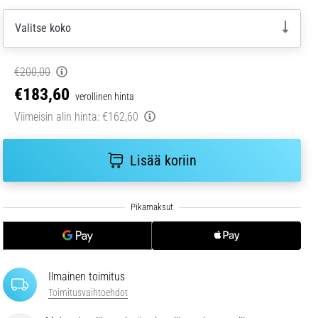
Valitse koko
€200,00
€183,60
verollinen hinta
Viimeisin alin hinta:
€162,60
Lisää koriin
Ilmainen toimitus
Toimitusvaihtoehdot