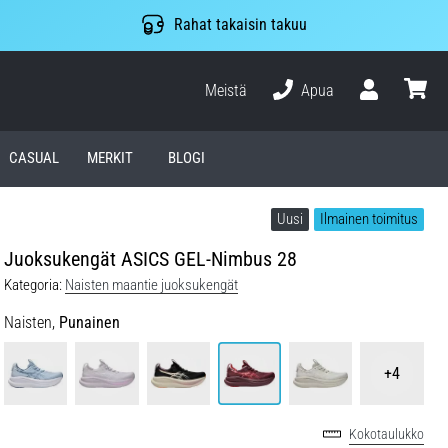
Rahat takaisin takuu
Meistä
Apua
Käyttäjä
ostosko
CASUAL
MERKIT
BLOGI
Uusi
Ilmainen toimitus
Juoksukengät ASICS GEL-Nimbus 28
Kategoria:
Naisten maantie juoksukengät
Naisten,
Punainen
+4
Kokotaulukko