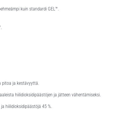
 pehmeämpi kuin standardi GEL™.
™.
.
 pitoa ja kestävyyttä.
aleista hiilidioksidipäästöjen ja jätteen vähentämiseksi.
ja hiilidioksidipäästöjä 45 %.