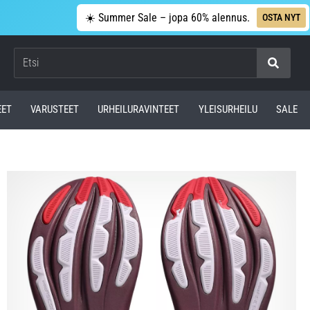
☀️ Summer Sale – jopa 60% alennus.
OSTA NYT
Etsi
EET
VARUSTEET
URHEILURAVINTEET
YLEISURHEILU
SALE