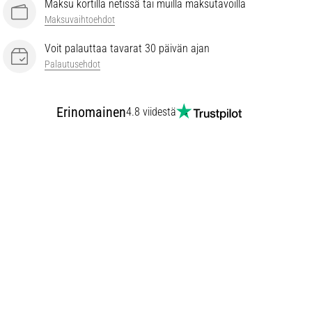
Maksu kortilla netissä tai muilla maksutavoilla
Maksuvaihtoehdot
Voit palauttaa tavarat 30 päivän ajan
Palautusehdot
Erinomainen
4.8 viidestä