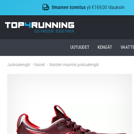
Ilmainen toimitus
yli €169,00 tilauksiin
Top4Running.fi
UUTUUDET
KENGÄT
VAATT
Juoksukengät
Naiset
Naisten maantie juoksukengät