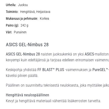
Urheilu:
Juoksu
Toiminto:
Hengittävä, Heijastava
Mukavuus ja pehmuste:
Korkea
Paino (g):
242 g
Väri:
Punainen
ASICS GEL-Nimbus 28
ASICS GEL-Nimbus 28
naisten juoksukenkä on yksi
ASICS
-mallisto
kevyempi kuin edeltäjänsä ja tarjoaa edelleen erinomaisen vaimennu
Keskipohja yhdistää
FF BLAST™ PLUS
-vaimennuksen ja
PureGEL™
kävelisi pilvien päällä.
Päällinen on suunniteltu teknisestä neuloksesta, joka myötäilee 
Hengittävä neulospäällinen
Kevyt ja hengittävä materiaali vähentää lisäkerrosten tarvetta.