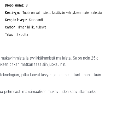
Droppi (mm):
8
Kestävyys:
Tuote on valmistettu kestävän kehityksen materiaaleista
Kengän leveys:
Standardi
Carbon:
Ilman hiilikuitulevyä
Takuu:
2 vuotta
n mukavimmista ja tyylikkäimmistä malleista. Se on noin 25 g
ksen pitkän matkan tasaisiin juoksuihin.
-teknologian, jotka luovat kevyen ja pehmeän tuntuman – kuin
jalkaa pehmeästi maksimaalisen mukavuuden saavuttamiseksi.