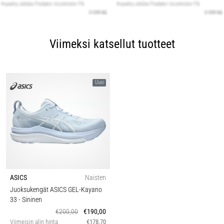
Viimeksi katsellut tuotteet
Uusi
ASICS
Naisten
Juoksukengät ASICS GEL-Kayano
33
- Sininen
€200,00
€190,00
Viimeisin alin hinta
€178,70