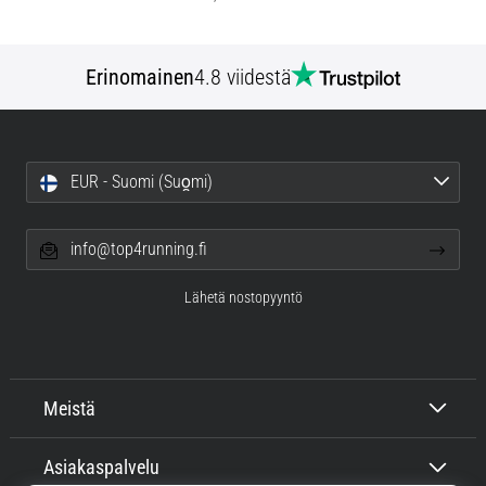
Erinomainen
4.8 viidestä
EUR - Suomi (Suo̯mi)
info@top4running.fi
Lähetä nostopyyntö
Meistä
Asiakaspalvelu