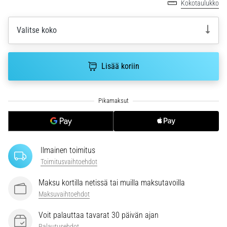
Kokotaulukko
6. 8. 2026
•
7 min. luetaan
Valitse koko
Juoksijan
polvi:
Lisää koriin
syyt,
hoito
ja
ennaltaehkäisy
Juoksijan
polvi,
eli
Ilmainen toimitus
iliotibiaalisen
Toimitusvaihtoehdot
jänteen
oireyhtymä
Maksu kortilla netissä tai muilla maksutavoilla
(ITBS),
Maksuvaihtoehdot
on
erittäin
Voit palauttaa tavarat 30 päivän ajan
yleinen
Palautusehdot