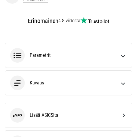
vaiva
juoksijoiden
keskuudessa.
Erinomainen
4.8 viidestä
…
Näytä
kaikki
Parametrit
artikkelit
Kuvaus
Lisää ASICSlta
ASICS