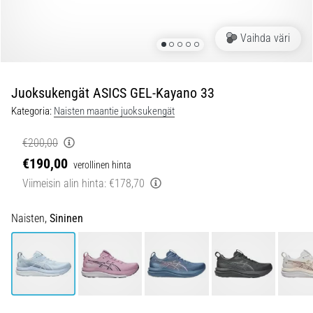
ovat
ja
miten
Vaihda väri
ne
suoritetaan?
Juoksukengät ASICS GEL-Kayano 33
Käytännössä
sukkulajuoksu
Kategoria:
Naisten maantie juoksukengät
testaa
nopeutta,
€200,00
ketteryyttä
€190,00
verollinen hinta
ja
Viimeisin alin hinta:
€178,70
suunnanmuutoksia.
Miten
se
Naisten,
Sininen
suoritetaan
oikein,
missä
sitä…