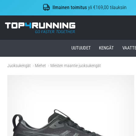
Ilmainen toimitus
yli €169,00 tilauksiin
Top4Running.fi
UUTUUDET
KENGÄT
VAATT
Juoksukengät
Miehet
Miesten maantie juoksukengät