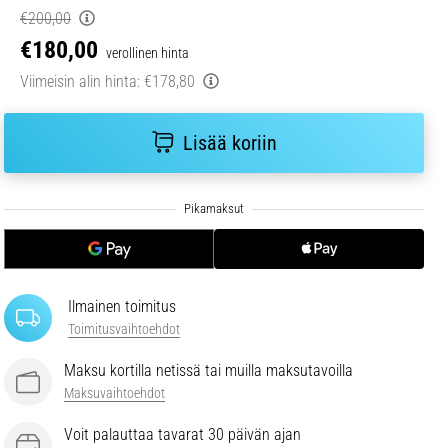
€200,00
€180,00
verollinen hinta
Viimeisin alin hinta:
€178,80
Lisää koriin
Ilmainen toimitus
Toimitusvaihtoehdot
Maksu kortilla netissä tai muilla maksutavoilla
Maksuvaihtoehdot
Voit palauttaa tavarat 30 päivän ajan