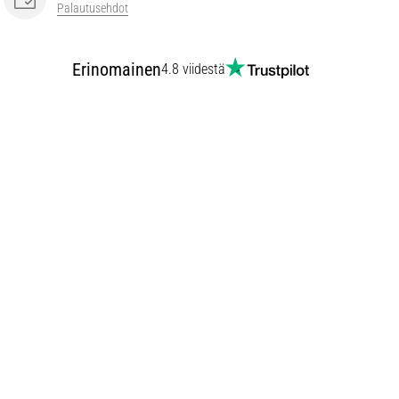
Palautusehdot
Erinomainen
4.8 viidestä