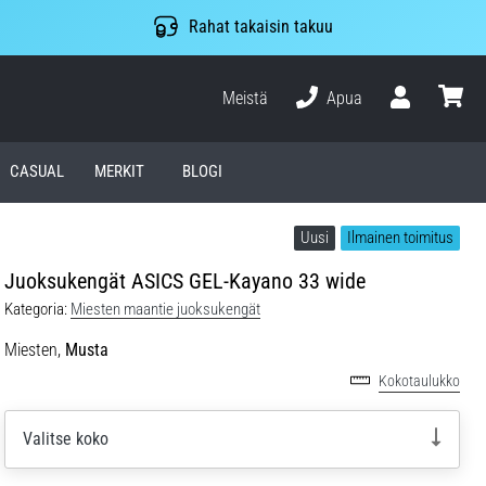
Rahat takaisin takuu
Meistä
Apua
Käyttäjä
ostosko
CASUAL
MERKIT
BLOGI
Uusi
Ilmainen toimitus
Juoksukengät ASICS GEL-Kayano 33 wide
Kategoria:
Miesten maantie juoksukengät
Miesten,
Musta
Kokotaulukko
Valitse koko