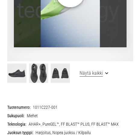
Näytä kaikki
Tuotenumero:
1011C227-001
Sukupuoli:
Miehet
Teknologia:
AHAR+, PureGEL™, FF BLAST™ PLUS, FF BLAST™ MAX
Juoksun tyyppi:
Harjoitus, Nopea juoksu / Kilpailu