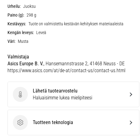
Urheilu:
Juoksu
Paino (g):
298 g
Kestävyys:
Tuote on valmistettu kestävän kehityksen materiaaleista
Kengän leveys:
Leveä
Väri:
Musta
Valmistaja
Asics Europe B. V.
, Hansemannstrasse 2, 41468 Neuss - DE
https://www.asics.com/at/de-at/contact-us/contact-us.html
Lähetä tuotearvostelu
Lähetä tuotearvostelu
Haluaisimme lukea mielipiteesi
Tuotteen teknologia
Tuotteen teknologia