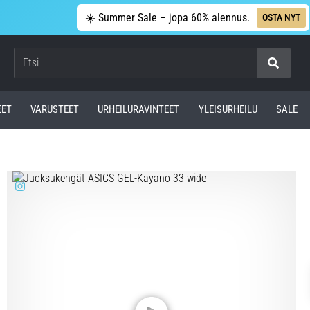
☀️ Summer Sale – jopa 60% alennus.
OSTA NYT
Etsi
EET
VARUSTEET
URHEILURAVINTEET
YLEISURHEILU
SALE