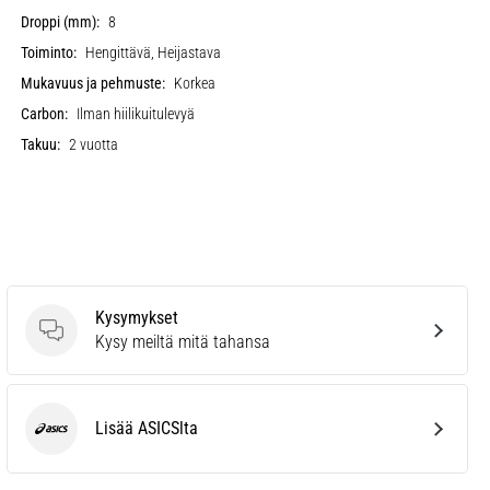
Droppi (mm):
8
Toiminto:
Hengittävä, Heijastava
Mukavuus ja pehmuste:
Korkea
Carbon:
Ilman hiilikuitulevyä
Takuu:
2 vuotta
Kysymykset
Kysymykset
Kysy meiltä mitä tahansa
Lisää ASICSlta
ASICS