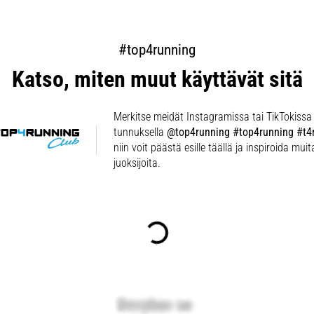
#top4running
Katso, miten muut käyttävät sitä
Merkitse meidät Instagramissa tai TikTokissa
tunnuksella
@top4running #top4running #t4
niin voit päästä esille täällä ja inspiroida muit
juoksijoita.