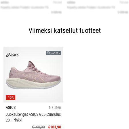
Viimeksi katsellut tuotteet
Kestävyys
-10%
ASICS
Naisten
Juoksukengät ASICS GEL-Cumulus
28
- Pinkki
€160,00
€103,90