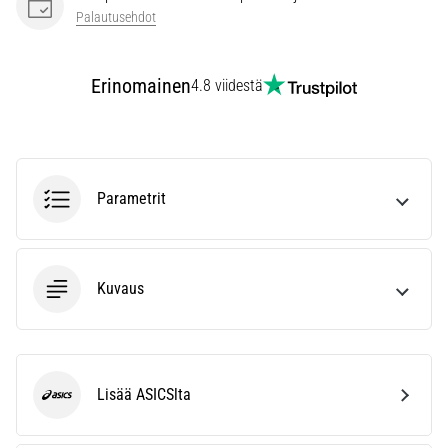
vaiva
Palautusehdot
juoksijoiden
keskuudessa.
…
Erinomainen
4.8 viidestä
Näytä
kaikki
artikkelit
Parametrit
Kuvaus
Lisää ASICSlta
ASICS