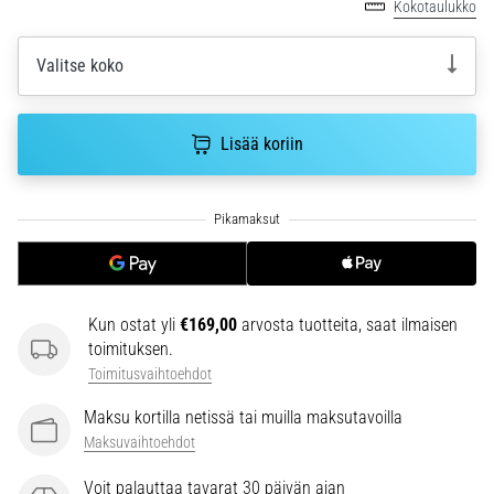
Kokotaulukko
6. 8. 2026
•
7 min. luetaan
Valitse koko
Juoksijan
polvi:
Lisää koriin
syyt,
hoito
ja
ennaltaehkäisy
Juoksijan
polvi,
eli
Kun ostat yli
€169,00
arvosta tuotteita, saat ilmaisen
iliotibiaalisen
toimituksen.
jänteen
Toimitusvaihtoehdot
oireyhtymä
(ITBS),
Maksu kortilla netissä tai muilla maksutavoilla
on
Maksuvaihtoehdot
erittäin
yleinen
Voit palauttaa tavarat 30 päivän ajan