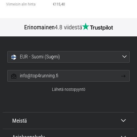
Viimeisin alin hinta
€115,40
Erinomainen
4.8 viidestä
EUR - Suomi (Suo̯mi)
info@top4running.fi
Lähetä nostopyyntö
Meistä