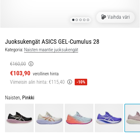
ovat
ja
miten
Vaihda väri
ne
suoritetaan?
Juoksukengät ASICS GEL-Cumulus 28
Käytännössä
sukkulajuoksu
Kategoria:
Naisten maantie juoksukengät
testaa
nopeutta,
€160,00
ketteryyttä
€103,90
verollinen hinta
ja
Viimeisin alin hinta:
€115,40
-10%
suunnanmuutoksia.
Miten
se
Naisten,
Pinkki
suoritetaan
oikein,
missä
sitä…