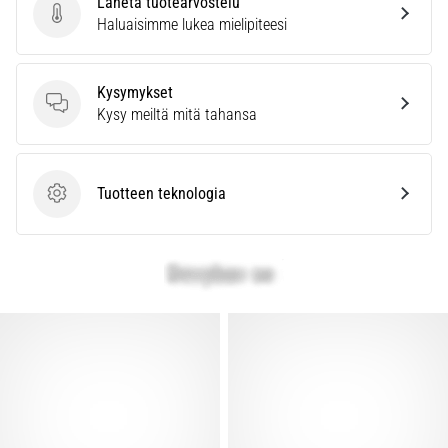
Lähetä tuotearvostelu
vaiva
Lähetä tuotearvostelu
Haluaisimme lukea mielipiteesi
juoksijoiden
keskuudessa.
…
Kysymykset
Kysymykset
Kysy meiltä mitä tahansa
Näytä
kaikki
artikkelit
Tuotteen teknologia
Tuotteen teknologia