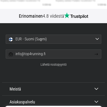
Erinomainen
4.8 viidestä
EUR - Suomi (Suo̯mi)
info@top4running.fi
Lähetä nostopyyntö
Meistä
Asiakaspalvelu