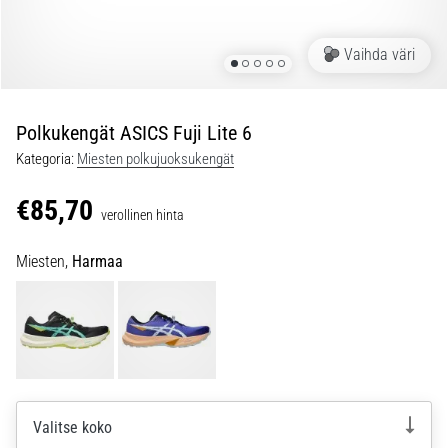
ovat
ja
miten
Vaihda väri
ne
suoritetaan?
Polkukengät ASICS Fuji Lite 6
Käytännössä
sukkulajuoksu
Kategoria:
Miesten polkujuoksukengät
testaa
nopeutta,
€85,70
verollinen hinta
ketteryyttä
ja
Miesten,
Harmaa
suunnanmuutoksia.
Miten
se
suoritetaan
oikein,
missä
sitä…
Valitse koko