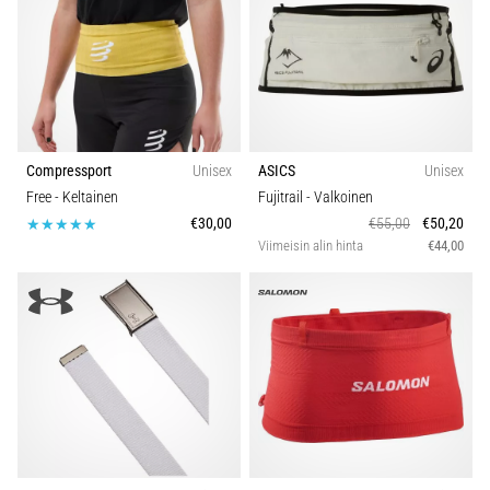
Compressport
Unisex
ASICS
Unisex
Free
- Keltainen
Fujitrail
- Valkoinen
€30,00
€55,00
€50,20
Viimeisin alin hinta
€44,00