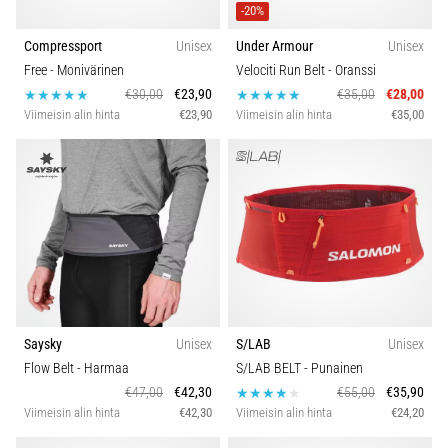
-20%
Compressport
Unisex
Under Armour
Unisex
Free
- Monivärinen
Velociti Run Belt
- Oranssi
€30,00
€23,90
€35,00
€28,00
Viimeisin alin hinta
€23,90
Viimeisin alin hinta
€35,00
Saysky
Unisex
S/LAB
Unisex
Flow Belt
- Harmaa
S/LAB BELT
- Punainen
€47,00
€42,30
€55,00
€35,90
Viimeisin alin hinta
€42,30
Viimeisin alin hinta
€24,20