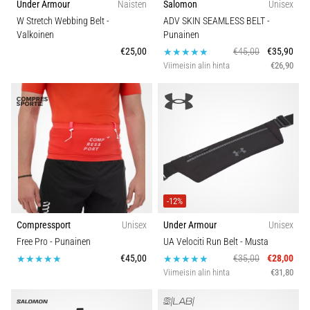
Under Armour
Naisten
Salomon
Unisex
W Stretch Webbing Belt
-
ADV SKIN SEAMLESS BELT
-
Valkoinen
Punainen
€25,00
€45,00
€35,90
Viimeisin alin hinta
€26,90
-12%
Compressport
Unisex
Under Armour
Unisex
Free Pro
- Punainen
UA Velociti Run Belt
- Musta
€45,00
€35,00
€28,00
Viimeisin alin hinta
€31,80