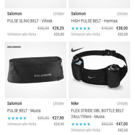
Salomon
Unisex
Salomon
Unisex
PULSE SLING BELT
- Vihreä
HIGH PULSE BELT
- Harmaa
€35,00
€28,20
€40,00
€38,00
Viimeisin alin hinta
€23,80
Viimeisin alin hinta
€32,00
Salomon
Unisex
Nike
Unisex
PULSE BELT
- Musta
FLEX STRIDE DBL BOTTLE BELT
24oz/709ml
- Musta
€35,00
€27,90
€60,00
€47,00
Viimeisin alin hinta
€24,90
Viimeisin alin hinta
€42,60