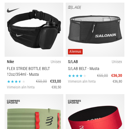
Alennus
Nike
Unisex
S/LAB
Unisex
FLEX STRIDE BOTTLE BELT
S/LAB BELT
- Musta
12oz/354ml
- Musta
€55,00
€36,30
€50,00
€33,00
Viimeisin alin hinta
€36,80
Viimeisin alin hinta
€30,50