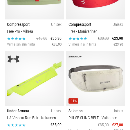
Compressport
Unisex
Compressport
Unisex
Free Pro
- Vihreä
Free
- Monivärinen
€45,00
€35,90
€30,00
€23,90
Viimeisin alin hinta
€35,90
Viimeisin alin hinta
€23,90
-11%
Under Armour
Unisex
Salomon
Unisex
UA Velociti Run Belt
- Keltainen
PULSE SLING BELT
- Valkoinen
€35,00
€35,00
€27,00