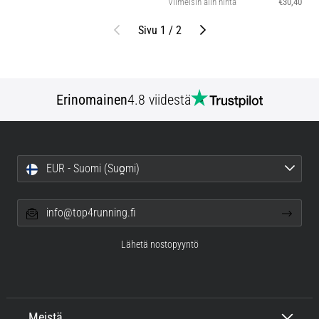
Viimeisin alin hinta
€30,40
Edellinen
Seuraava
Sivu 1 / 2
Erinomainen
4.8 viidestä
EUR - Suomi (Suo̯mi)
info@top4running.fi
Lähetä nostopyyntö
Meistä