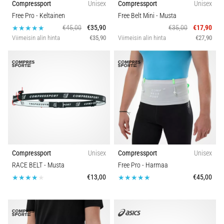
Compressport
Unisex
Compressport
Unisex
Free Pro
- Keltainen
Free Belt Mini
- Musta
€45,00
€35,90
€35,00
€17,90
Viimeisin alin hinta
€35,90
Viimeisin alin hinta
€27,90
Compressport
Unisex
Compressport
Unisex
RACE BELT
- Musta
Free Pro
- Harmaa
€13,00
€45,00