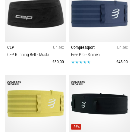
kaikki
artikkelit
CEP
Unisex
Compressport
Unisex
CEP Running Belt
- Musta
Free Pro
- Sininen
€30,00
€45,00
-36%