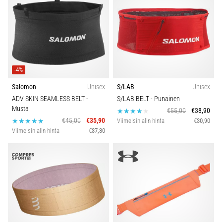
-4%
Salomon
Unisex
S/LAB
Unisex
ADV SKIN SEAMLESS BELT
-
S/LAB BELT
- Punainen
Musta
€55,00
€38,90
€45,00
€35,90
Viimeisin alin hinta
€30,90
Viimeisin alin hinta
€37,30