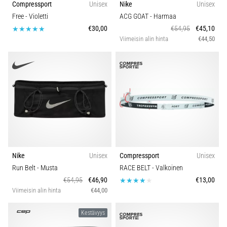
Compressport
Unisex
Nike
Unisex
ja
Free
- Violetti
ACG GOAT
- Harmaa
hoito
€30,00
€54,95
€45,10
Kärsitkö
Viimeisin alin hinta
€44,50
pistävästä
kantapääkivusta
juoksun
aikana
tai
sen
jälkeen?
Yksi
yleisimmistä
syistä
Nike
Unisex
Compressport
Unisex
on
Run Belt
- Musta
RACE BELT
- Valkoinen
plantaarifaskiitti.
€54,95
€46,90
€13,00
…
Viimeisin alin hinta
€44,00
Kestävyys
Näytä