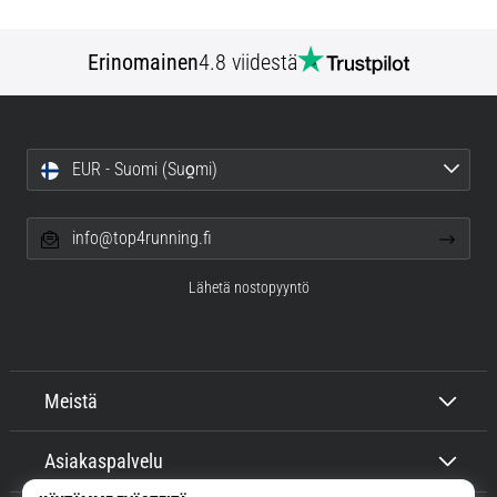
vaiva
juoksijoiden
keskuudessa.
Erinomainen
4.8 viidestä
…
Näytä
EUR - Suomi (Suo̯mi)
kaikki
artikkelit
info@top4running.fi
Lähetä nostopyyntö
Meistä
Asiakaspalvelu