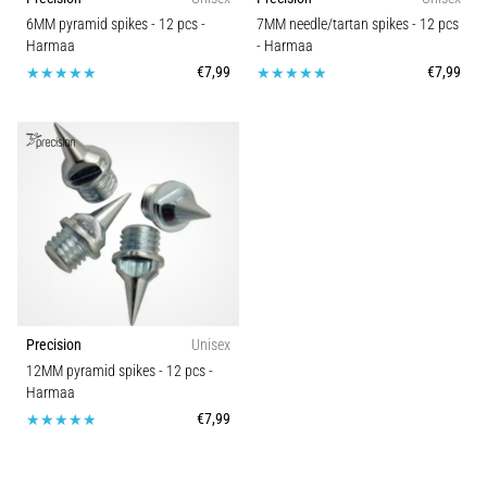
6. 8. 2026
6MM pyramid spikes - 12 pcs
-
7MM needle/tartan spikes - 12 pcs
•
Harmaa
- Harmaa
7 min. luetaan
€7,99
€7,99
Juoksijan
polvi:
syyt,
hoito
ja
ennaltaehkäisy
Juoksijan
polvi,
eli
iliotibiaalisen
Precision
Unisex
jänteen
12MM pyramid spikes - 12 pcs
-
oireyhtymä
Harmaa
(ITBS),
€7,99
on
erittäin
yleinen