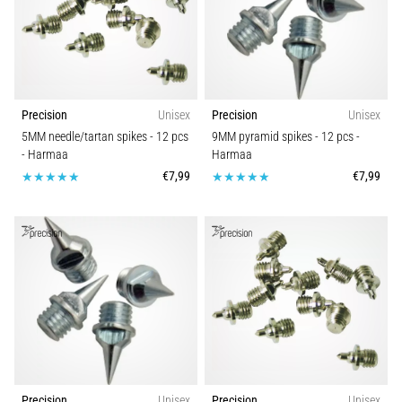
ovat
ja
miten
ne
suoritetaan?
Precision
Unisex
Precision
Unisex
Käytännössä
5MM needle/tartan spikes - 12 pcs
9MM pyramid spikes - 12 pcs
-
sukkulajuoksu
- Harmaa
Harmaa
testaa
€7,99
€7,99
nopeutta,
ketteryyttä
ja
suunnanmuutoksia.
Miten
se
suoritetaan
oikein,
missä
sitä…
Precision
Unisex
Precision
Unisex