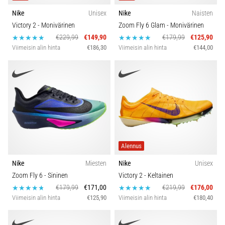
Nike
Unisex
Nike
Naisten
Victory 2
- Monivärinen
Zoom Fly 6 Glam
- Monivärinen
€229,99
€149,90
€179,99
€125,90
Viimeisin alin hinta
€186,30
Viimeisin alin hinta
€144,00
Alennus
Nike
Miesten
Nike
Unisex
Zoom Fly 6
- Sininen
Victory 2
- Keltainen
€179,99
€171,00
€219,99
€176,00
Viimeisin alin hinta
€125,90
Viimeisin alin hinta
€180,40