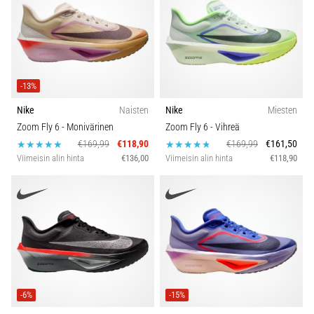
Paino (g)
Näytä
kaikki
artikkelit
-13%
Nike
Naisten
Nike
Miesten
Zoom Fly 6
- Monivärinen
Zoom Fly 6
- Vihreä
€169,99
€118,90
€169,99
€161,50
Viimeisin alin hinta
€136,00
Viimeisin alin hinta
€118,90
-6%
-15%