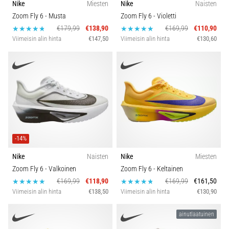
Nike
Miesten
Nike
Naisten
Zoom Fly 6
- Musta
Zoom Fly 6
- Violetti
€179,99
€138,90
€169,99
€110,90
Viimeisin alin hinta
€147,50
Viimeisin alin hinta
€130,60
-14%
Nike
Naisten
Nike
Miesten
Zoom Fly 6
- Valkoinen
Zoom Fly 6
- Keltainen
€169,99
€118,90
€169,99
€161,50
Viimeisin alin hinta
€138,50
Viimeisin alin hinta
€130,90
ainutlaatuinen