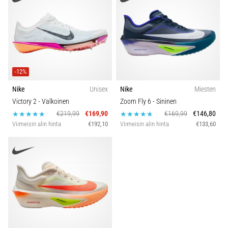
-12%
Nike
Unisex
Nike
Miesten
Victory 2
- Valkoinen
Zoom Fly 6
- Sininen
€219,99
€169,90
€169,99
€146,80
Viimeisin alin hinta
€192,10
Viimeisin alin hinta
€133,60