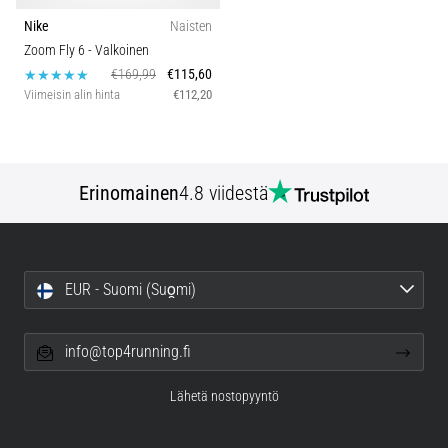
Nike
Naisten
Zoom Fly 6
- Valkoinen
€169,99
€115,60
Viimeisin alin hinta
€112,20
Erinomainen
4.8 viidestä
EUR - Suomi (Suo̯mi)
info@top4running.fi
Lähetä nostopyyntö