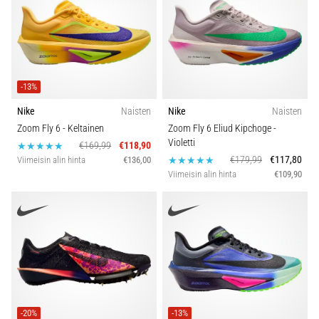
-13%
Nike
Naisten
Nike
Naisten
Zoom Fly 6
- Keltainen
Zoom Fly 6 Eliud Kipchoge
-
Violetti
€169,99
€118,90
€179,99
€117,80
Viimeisin alin hinta
€136,00
Viimeisin alin hinta
€109,90
-20%
-13%