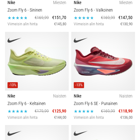
Nike
Miesten
Nike
Miesten
juoksun
Malli
Zoom Fly 6
- Sininen
Zoom Fly 6
- Valkoinen
aikana
€169,99
€151,70
€169,99
€147,50
ja
Kengän leveys
Viimeisin alin hinta
€145,80
Viimeisin alin hinta
€130,90
sen
jälkeen
Piikin tyyppi
Polvikipu
koettelee
jokaista
Urheilu
juoksijaa
vähintään
kerran
Teknologia
elämässä,
-13%
-13%
oli
Nike
Naisten
Nike
Naisten
Maasto
kyseessä
Zoom Fly 6
- Keltainen
Zoom Fly 6 SE
- Punainen
sitten
€179,99
€125,90
€169,99
€118,90
harrastaja
Juoksun tyyppi
Viimeisin alin hinta
€144,00
Viimeisin alin hinta
€136,00
tai
ammattilainen.
…
Kenkien tyyppi