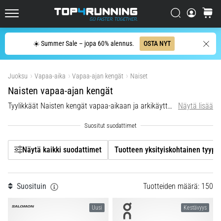
Tutustu
pehmustettuihin
Filtr
Etsi
ostosko
kenkiin
Top4Running.fi
maantie-
Etsi
☀️ Summer Sale – jopa 60% alennus.
OSTA NYT
ja…
Tuotteen yksityiskohtainen tyyppi
Näytä tuotteet
5. 8. 2026
Juoksu
Vapaa-aika
Vapaa-ajan kengät
Naiset
Merkki
•
Naisten vapaa-ajan kengät
7 min. luetaan
Tyylikkäät Naisten kengät vapaa-aikaan ja arkikäyttöön nyt alennuksessa!
Näytä lisää
Kengän koko
Yleisimmät
syyt
polvikipuun
Väri
juoksun
Näytä kaikki suodattimet
Tuotteen yksityiskohtainen tyypp
aikana
Hinta
ja
sen
Suosituin
Tuotteiden määrä: 150
jälkeen
Malli
Uusi
Kestävyys
Polvikipu
koettelee