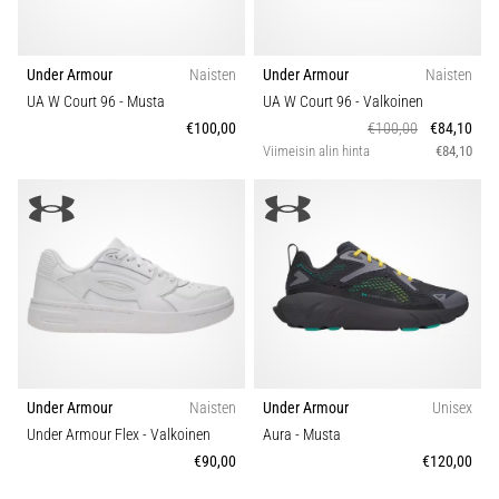
Under Armour
Naisten
Under Armour
Naisten
UA W Court 96
- Musta
UA W Court 96
- Valkoinen
€100,00
€100,00
€84,10
Viimeisin alin hinta
€84,10
Under Armour
Naisten
Under Armour
Unisex
Under Armour Flex
- Valkoinen
Aura
- Musta
€90,00
€120,00