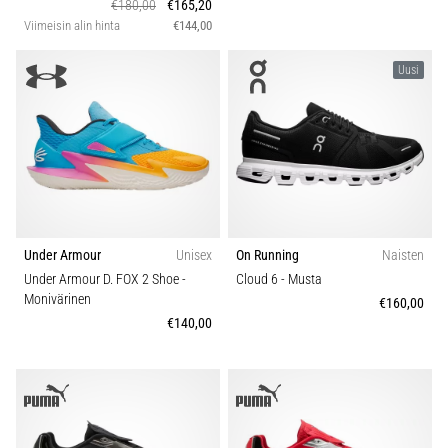
€180,00
€165,20
Viimeisin alin hinta
€144,00
Uusi
Under Armour
Unisex
On Running
Naisten
Under Armour D. FOX 2 Shoe
-
Cloud 6
- Musta
Monivärinen
€160,00
€140,00