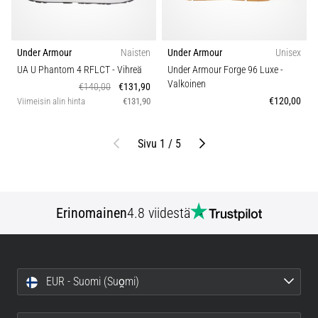
Under Armour
Naisten
Under Armour
Unisex
UA U Phantom 4 RFLCT
- Vihreä
Under Armour Forge 96 Luxe
-
Valkoinen
€140,00
€131,90
€120,00
Viimeisin alin hinta
€131,90
Edellinen
Seuraava
Sivu 1 / 5
Erinomainen
4.8 viidestä
EUR - Suomi (Suo̯mi)