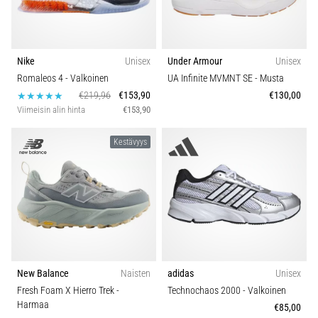
Nike
Unisex
Under Armour
Unisex
Romaleos 4
- Valkoinen
UA Infinite MVMNT SE
- Musta
€219,96
€153,90
€130,00
Viimeisin alin hinta
€153,90
Kestävyys
New Balance
Naisten
adidas
Unisex
Fresh Foam X Hierro Trek
-
Technochaos 2000
- Valkoinen
Harmaa
€85,00