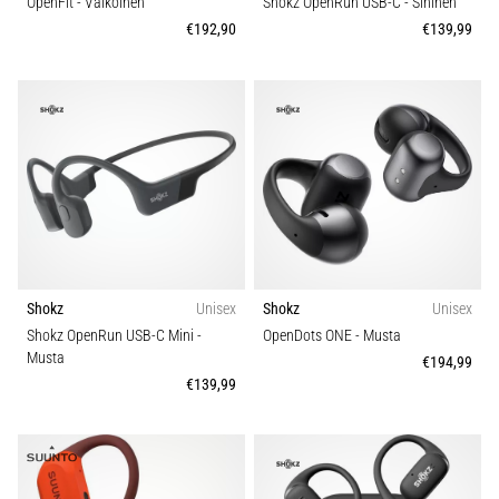
OpenFit
- Valkoinen
Shokz OpenRun USB-C
- Sininen
ja
€192,90
€139,99
hoito
Kärsitkö
pistävästä
kantapääkivusta
juoksun
aikana
tai
sen
jälkeen?
Yksi
yleisimmistä
Shokz
Unisex
Shokz
Unisex
syistä
Shokz OpenRun USB-C Mini
-
OpenDots ONE
- Musta
on
Musta
€194,99
plantaarifaskiitti.
€139,99
…
Näytä