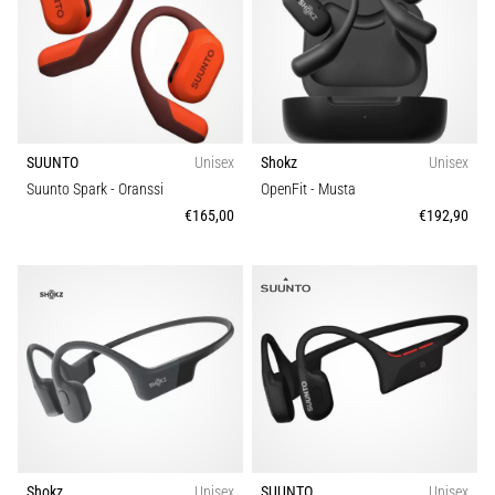
kaikki
artikkelit
SUUNTO
Unisex
Shokz
Unisex
Suunto Spark
- Oranssi
OpenFit
- Musta
€165,00
€192,90
Shokz
Unisex
SUUNTO
Unisex