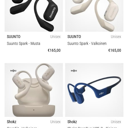
Malli
jokaista
juoksijaa
vähintään
kerran
elämässä,
SUUNTO
Unisex
SUUNTO
Unisex
oli
kyseessä
Suunto Spark
- Musta
Suunto Spark
- Valkoinen
sitten
€165,00
€165,00
harrastaja
tai
ammattilainen.
…
5. 8. 2026
•
6 min. luetaan
Plantaarifaskiitti:
Oireet,
Shokz
Unisex
Shokz
Unisex
syyt