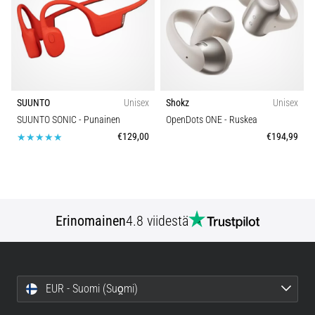
SUUNTO
Unisex
Shokz
Unisex
SUUNTO SONIC
- Punainen
OpenDots ONE
- Ruskea
€129,00
€194,99
Erinomainen
4.8 viidestä
EUR - Suomi (Suo̯mi)