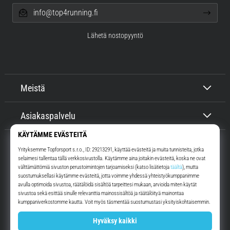
info@top4running.fi
Lähetä nostopyyntö
Meistä
Asiakaspalvelu
Top4Running.fi
Yli 16 vuoden ajan motivoimme sinua lähtemään ulos juoksemaan.
Nopeammin. Kanssamme. Joka päivä.
Instagram
YouTube