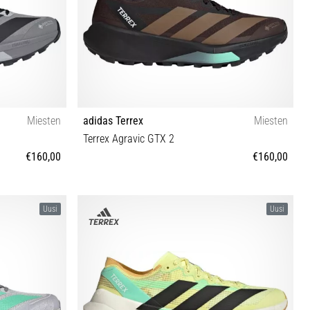
Miesten
adidas Terrex
Miesten
Terrex Agravic GTX 2
€160,00
€160,00
⅓ 46 46⅔ 47⅓
40⅔ 41⅓ 42 42⅔ 43⅓ 44 44⅔ 45⅓ 46 46⅔ 47⅓
Uusi
Uusi