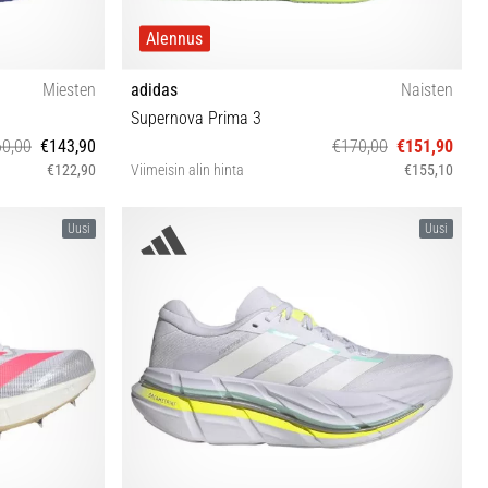
Alennus
Miesten
adidas
Naisten
Supernova Prima 3
0,00
€143,90
€170,00
€151,90
€122,90
Viimeisin alin hinta
€155,10
⅓ 46 46⅔ 47⅓
37⅓ 38 38⅔ 39⅓ 40 40⅔ 41⅓ 42 42⅔
Uusi
Uusi