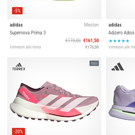
-5%
adidas
Miesten
adidas
Supernova Prima 3
Adizero Adios
€170,00
€161,50
Viimeisin alin hinta
€170,00
Viimeisin alin h
40⅔ 41⅓ 42 42⅔ 43⅓ 44 44⅔ 45⅓ 46 46⅔ 47⅓
40⅔ 41⅓ 42 
Uusi
-20%