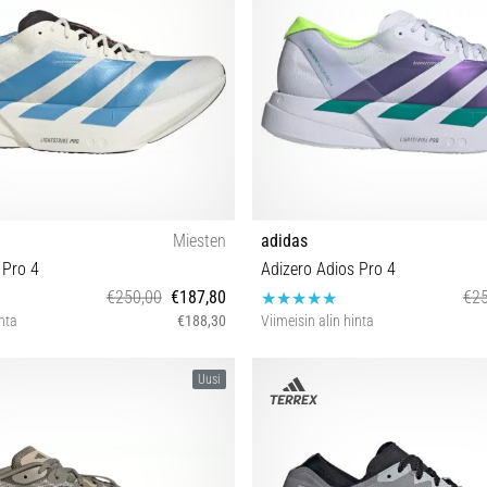
Miesten
adidas
 Pro 4
Adizero Adios Pro 4
€250,00
€187,80
€25
inta
€188,30
Viimeisin alin hinta
42⅔ 43⅓ 44 44⅔ 45⅓ 46 46⅔ 47⅓
40⅔ 41⅓ 42 42⅔ 43⅓ 44 44⅔ 45
Uusi