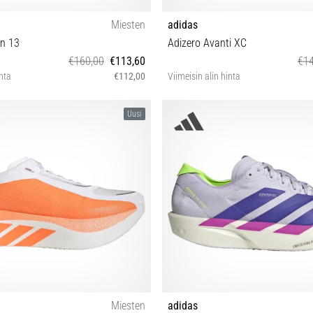
Miesten
adidas
on 13
Adizero Avanti XC
€160,00
€113,60
€14
inta
€112,00
Viimeisin alin hinta
⅔ 43⅓ 44 44⅔ 45⅓ 46 46⅔ 47⅓
36⅔ 37⅓ 38 38⅔ 39⅓ 40 40⅔ 41
Uusi
44 44⅔ 45⅓ 46 46⅔ 4
Miesten
adidas