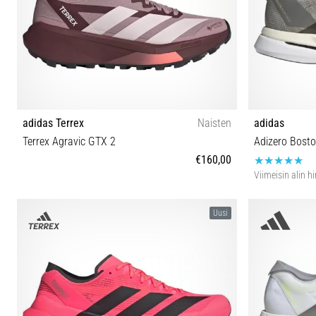
adidas Terrex
Naisten
adidas
Terrex Agravic GTX 2
Adizero Bost
€160,00
Viimeisin alin h
36⅔ 37⅓ 38 38⅔ 39⅓ 40 40⅔ 41⅓ 42 42⅔ 43⅓
40⅔ 42 4
Uusi