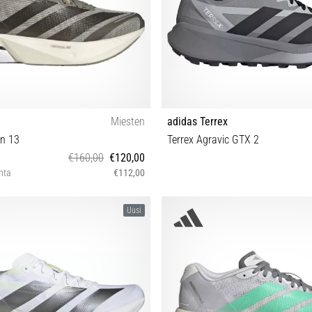
Miesten
adidas Terrex
on 13
Terrex Agravic GTX 2
€160,00
€120,00
inta
€112,00
2⅔ 43⅓ 44 44⅔ 45⅓ 46⅔ 47⅓
40⅔ 41⅓ 42 42⅔ 43⅓ 44 44⅔ 45
Uusi