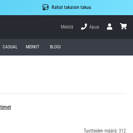
Rahat takaisin takuu
Meistä
Apua
Käyttäjä
ostosko
CASUAL
MERKIT
BLOGI
ttimet
Tuotteiden määrä: 312