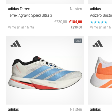
adidas Terrex
Naisten
adidas
Terrex Agravic Speed Ultra 2
Adizero Bost
€230,00
€184,00
Viimeisin alin hinta
€230,00
Viimeisin alin h
38 38⅔ 39⅓ 40 40⅔ 41⅓
40⅔ 42 42
Uusi
adidas
Naisten
adidas