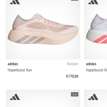
adidas
Naisten
adidas
Hyperboost Run
Hyperboost R
€170,00
36⅔ 37⅓ 38 38⅔ 39⅓ 40 40⅔ 41⅓ 42 42⅔ 43⅓
36⅔ 37⅓ 38 
Uusi