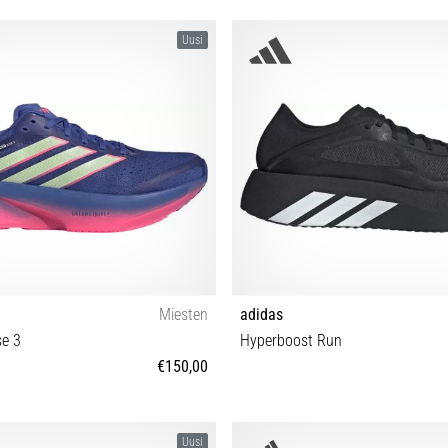
Uusi
Miesten
adidas
se 3
Hyperboost Run
€150,00
42⅔ 43⅓ 44 44⅔ 45⅓ 46 46⅔ 47⅓
40⅔ 41⅓ 42 42⅔ 43⅓ 44 44⅔ 45
Uusi