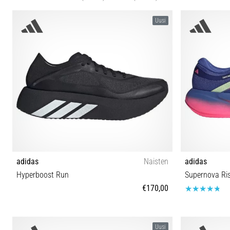
Uusi
adidas
Naisten
adidas
Hyperboost Run
Supernova Ri
€170,00
36⅔ 37⅓ 38 38⅔ 39⅓ 40 40⅔ 41⅓ 42
40⅔ 41⅓ 42 
Uusi