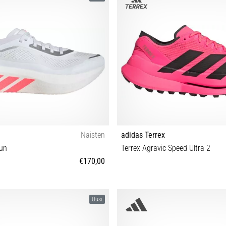
Naisten
adidas Terrex
un
Terrex Agravic Speed Ultra 2
€170,00
38⅔ 39⅓ 40 40⅔ 41⅓ 42 42⅔ 43⅓
40⅔ 37⅓ 38 38⅔ 39⅓ 
Uusi