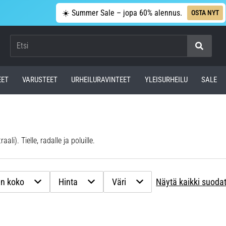
☀️ Summer Sale – jopa 60% alennus.
OSTA NYT
Etsi
EET
VARUSTEET
URHEILURAVINTEET
YLEISURHEILU
SALE
i). Tielle, radalle ja poluille.
n koko
Hinta
Väri
Näytä kaikki suoda