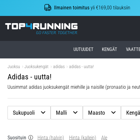
Ilmainen toimitus
yli €169,00 tilauksiin
Top4Running.fi
UUTUUDET
KENGÄT
VAATT
Juoksu
Juoksukengät
adidas
adidas - uutta!
Adidas - uutta!
Uusimmat adidas juoksukengät miehille ja naisille (pronaatio ja neutraal
Sukupuoli
Malli
Maasto
Kengä
Suosituin
Hinta (halvin)
Hinta (kallein)
Ale