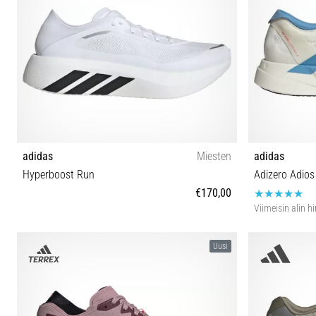
adidas
Miesten
adidas
Hyperboost Run
Adizero Adios
€170,00
Viimeisin alin h
40⅔ 41⅓ 42 42⅔ 43⅓ 44 44⅔ 45⅓ 46 46⅔ 47⅓
40⅔ 41⅓ 42 
Uusi