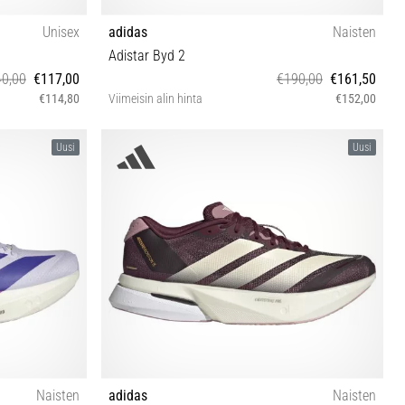
Unisex
adidas
Naisten
Adistar Byd 2
0,00
€117,00
€190,00
€161,50
€114,80
Viimeisin alin hinta
€152,00
⅓ 42 42⅔ 43⅓
37⅓ 38 38⅔ 39⅓ 40 40⅔ 41⅓ 42 42⅔
Uusi
Uusi
7⅓
Naisten
adidas
Naisten