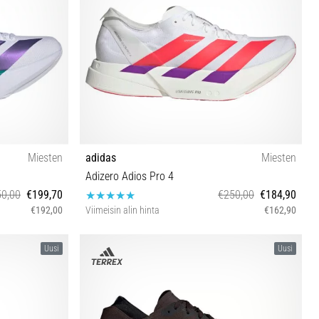
Miesten
adidas
Miesten
Adizero Adios Pro 4
0,00
€199,70
€250,00
€184,90
€192,00
Viimeisin alin hinta
€162,90
⅓ 46 46⅔ 47⅓
40⅔ 41⅓ 42⅔ 43⅓ 44 44⅔ 45⅓ 46 46⅔ 47⅓
Uusi
Uusi