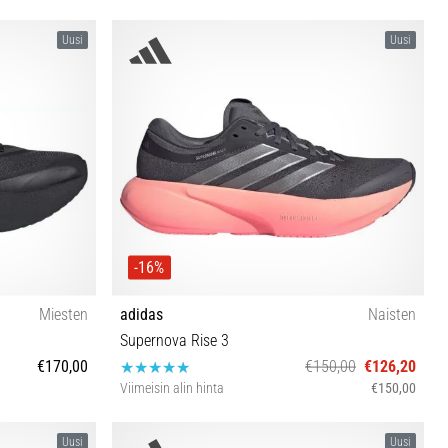
Uusi
Uusi
-16%
Miesten
adidas
Naisten
Supernova Rise 3
€170,00
€150,00
€126,20
Viimeisin alin hinta
€150,00
⅓ 46 46⅔ 47⅓
36⅔ 37⅓ 38 38⅔ 39⅓ 40 40⅔ 41⅓ 42 42⅔
Uusi
Uusi