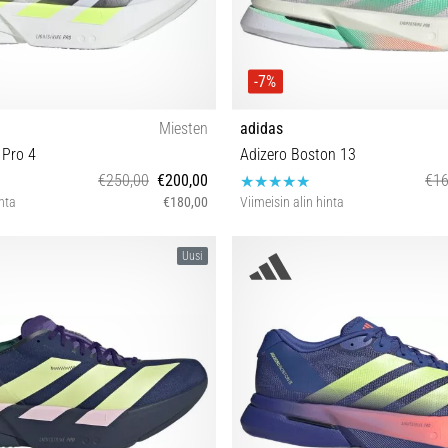
-7%
Miesten
adidas
 Pro 4
Adizero Boston 13
€250,00
€200,00
€16
inta
€180,00
Viimeisin alin hinta
 42⅔ 43⅓ 44 44⅔ 45⅓ 46⅔ 47⅓
36⅔ 38 38⅔ 39⅓ 40 40⅔ 41
Uusi