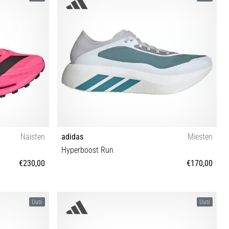
Naisten
adidas
Miesten
Hyperboost Run
€230,00
€170,00
40
40⅔ 41⅓ 42 42⅔ 43⅓ 44 44⅔ 45⅓ 46 46⅔ 47⅓
Uusi
Uusi