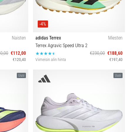
-4%
Naisten
adidas Terrex
Miesten
Terrex Agravic Speed Ultra 2
0,00
€112,00
€230,00
€188,60
€120,40
Viimeisin alin hinta
€197,40
⅓ 42 42⅔
40⅔ 41⅓ 42 42⅔ 43⅓ 44 44⅔ 45⅓ 46 46⅔ 47⅓
Uusi
Uusi