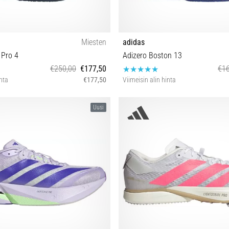
Miesten
adidas
 Pro 4
Adizero Boston 13
€250,00
€177,50
€16
inta
€177,50
Viimeisin alin hinta
42⅔ 43⅓ 44 44⅔ 45⅓ 46 46⅔ 47⅓
40⅔ 41⅓ 42 42⅔ 43⅓ 44 44⅔ 45
Uusi