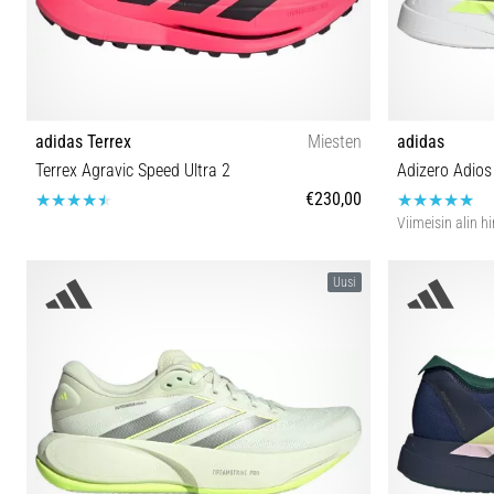
adidas Terrex
Miesten
adidas
Terrex Agravic Speed Ultra 2
Adizero Adios
€230,00
Viimeisin alin h
44 40⅔ 41⅓ 42 42⅔ 43⅓ 44⅔ 45⅓ 46 46⅔ 47⅓
40⅔ 41⅓ 42
Uusi