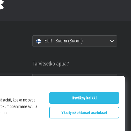
EUR - Suomi (Suo̯mi)
Tarvitsetko apua?
info@top4running.fi