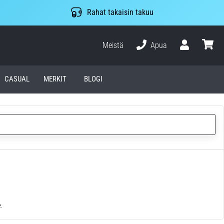
Rahat takaisin takuu
Meistä
Apua
Käyttäjä
ostosko
CASUAL
MERKIT
BLOGI
.