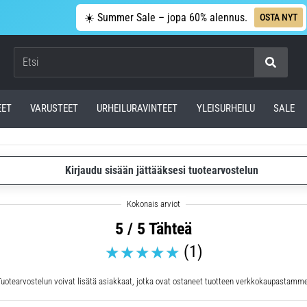
☀️ Summer Sale – jopa 60% alennus.
OSTA NYT
Etsi
EET
VARUSTEET
URHEILURAVINTEET
YLEISURHEILU
SALE
Kirjaudu sisään jättääksesi tuotearvostelun
5 / 5 Tähteä
(1)
Tuotearvostelun voivat lisätä asiakkaat, jotka ovat ostaneet tuotteen verkkokaupastamme