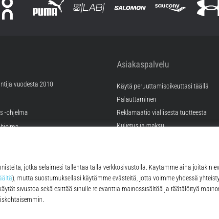
Asiakaspalvelu
ntija vuodesta 2010
Käytä peruuttamisoikeuttasi täällä
Palauttaminen
äs -ohjelma
Reklamaatio viallisesta tuotteesta
Kuljetus ja maksu
hjelma
Valitse oikea koko
ramahdollisuudet
Kontakt
tukset
FAQ
tykset
Tietosuojakäytäntö