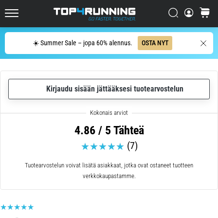
se
on
Etsi
ostosko
sen
Top4Running.fi
arvoista!
Etsi
☀️ Summer Sale – jopa 60% alennus.
OSTA NYT
Mitä
hyötyjä
se
tarjoaa,
…
Kirjaudu sisään jättääksesi tuotearvostelun
7. 8. 2026
•
4.86 / 5 Tähteä
6 min. luetaan
(7)
Sukkulajuoksu
ja
Tuotearvostelun voivat lisätä asiakkaat, jotka ovat ostaneet tuotteen
piip-
verkkokaupastamme.
testi:
Mitä
ne