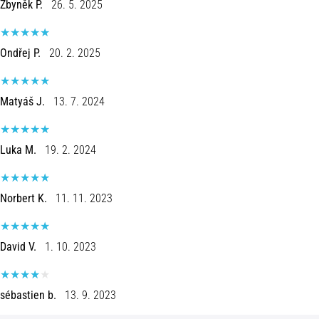
Zbyněk P.
26. 5. 2025
ovat
ja
miten
Ondřej P.
20. 2. 2025
ne
suoritetaan?
Käytännössä
Matyáš J.
13. 7. 2024
sukkulajuoksu
testaa
nopeutta,
Luka M.
19. 2. 2024
ketteryyttä
ja
suunnanmuutoksia.
Norbert K.
11. 11. 2023
Miten
se
suoritetaan
David V.
1. 10. 2023
oikein,
missä
sitä…
sébastien b.
13. 9. 2023