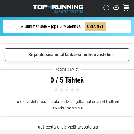
se
on
Etsi
ostosko
sen
Top4Running.fi
arvoista!
Etsi
☀️ Summer Sale – jopa 60% alennus.
OSTA NYT
Mitä
hyötyjä
se
tarjoaa,
…
Kirjaudu sisään jättääksesi tuotearvostelun
7. 8. 2026
•
0 / 5 Tähteä
6 min. luetaan
Sukkulajuoksu
ja
Tuotearvostelun voivat lisätä asiakkaat, jotka ovat ostaneet tuotteen
piip-
verkkokaupastamme.
testi:
Mitä
Tuotteesta ei ole vielä arvosteluja
ne