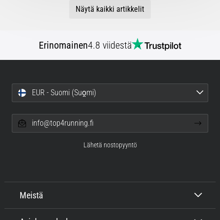
Näytä kaikki artikkelit
Erinomainen
4.8 viidestä
EUR - Suomi (Suo̯mi)
info@top4running.fi
Lähetä nostopyyntö
Meistä