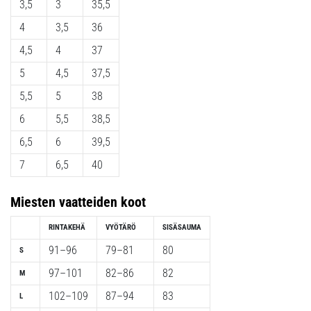
3,5
3
35,5
4
3,5
36
4,5
4
37
5
4,5
37,5
5,5
5
38
6
5,5
38,5
6,5
6
39,5
7
6,5
40
Miesten
vaatteiden koot
RINTAKEHÄ
VYÖTÄRÖ
SISÄSAUMA
91–96
79–81
80
S
97–101
82–86
82
M
102–109
87–94
83
L