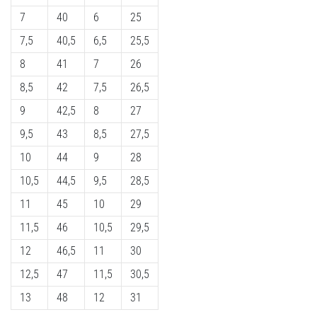
6. 8. 2026
7
40
6
25
•
7 min. luetaan
7,5
40,5
6,5
25,5
Juoksijan
8
41
7
26
polvi:
8,5
42
7,5
26,5
syyt,
hoito
9
42,5
8
27
ja
9,5
43
8,5
27,5
ennaltaehkäisy
10
44
9
28
Juoksijan
10,5
44,5
9,5
28,5
polvi,
eli
11
45
10
29
iliotibiaalisen
11,5
46
10,5
29,5
jänteen
oireyhtymä
12
46,5
11
30
(ITBS),
12,5
47
11,5
30,5
on
erittäin
13
48
12
31
yleinen