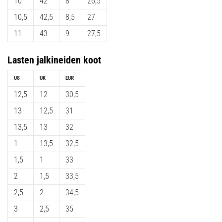
10
42
8
26,5
10,5
42,5
8,5
27
11
43
9
27,5
Lasten
jalkineiden koot
US
UK
EUR
12,5
12
30,5
13
12,5
31
13,5
13
32
1
13,5
32,5
1,5
1
33
2
1,5
33,5
2,5
2
34,5
3
2,5
35