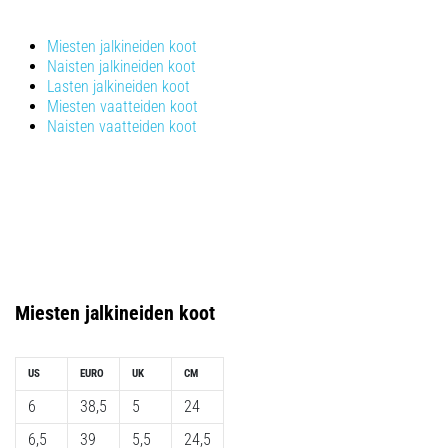
ovat
ja
Miesten jalkineiden koot
miten
Naisten jalkineiden koot
ne
Lasten jalkineiden koot
suoritetaan?
Miesten vaatteiden koot
Naisten vaatteiden koot
Käytännössä
sukkulajuoksu
testaa
nopeutta,
ketteryyttä
ja
suunnanmuutoksia.
Miten
Miesten
jalkineiden koot
se
suoritetaan
oikein,
US
EURO
UK
CM
missä
sitä…
6
38,5
5
24
6,5
39
5,5
24,5