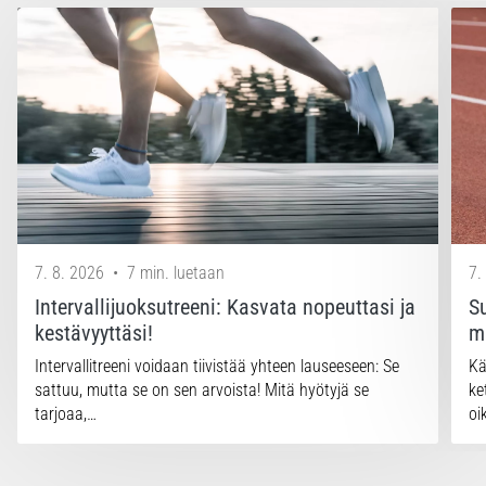
7. 8. 2026
•
7 min. luetaan
7.
Intervallijuoksutreeni: Kasvata nopeuttasi ja
Su
kestävyyttäsi!
m
Intervallitreeni voidaan tiivistää yhteen lauseeseen: Se
Kä
sattuu, mutta se on sen arvoista! Mitä hyötyjä se
ke
tarjoaa,…
oi