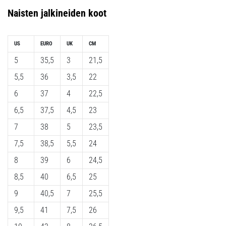
vaiva
Naisten
jalkineiden koot
juoksijoiden
keskuudessa.
…
US
EURO
UK
CM
5
35,5
3
21,5
Näytä
5,5
36
3,5
22
kaikki
6
37
4
22,5
artikkelit
6,5
37,5
4,5
23
7
38
5
23,5
7,5
38,5
5,5
24
8
39
6
24,5
8,5
40
6,5
25
9
40,5
7
25,5
9,5
41
7,5
26