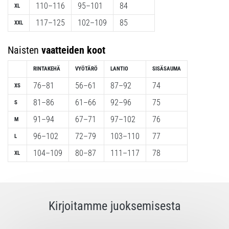
110–116
95–101
84
XL
117–125
102–109
85
XXL
Naisten
vaatteiden koot
RINTAKEHÄ
VYÖTÄRÖ
LANTIO
SISÄSAUMA
76–81
56–61
87–92
74
XS
81–86
61–66
92–96
75
S
91–94
67–71
97–102
76
M
96–102
72–79
103–110
77
L
104–109
80–87
111–117
78
XL
Kirjoitamme juoksemisesta