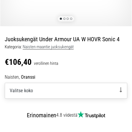
ovat
ja
miten
ne
suoritetaan?
Juoksukengät Under Armour UA W HOVR Sonic 4
Käytännössä
sukkulajuoksu
Kategoria:
Naisten maantie juoksukengät
testaa
nopeutta,
€106,40
verollinen hinta
ketteryyttä
ja
Naisten,
Oranssi
suunnanmuutoksia.
Miten
Valitse koko
se
suoritetaan
oikein,
missä
Erinomainen
4.8 viidestä
sitä…