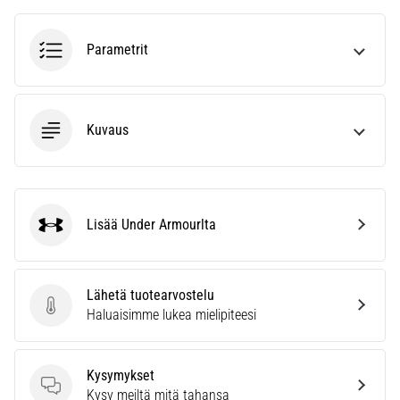
6. 8. 2026
•
7 min. luetaan
Parametrit
Juoksijan
polvi:
syyt,
Kuvaus
hoito
ja
ennaltaehkäisy
Juoksijan
Lisää Under Armourlta
polvi,
Under Armour
eli
iliotibiaalisen
jänteen
Lähetä tuotearvostelu
oireyhtymä
Lähetä tuotearvostelu
Haluaisimme lukea mielipiteesi
(ITBS),
on
erittäin
Kysymykset
yleinen
Kysymykset
Kysy meiltä mitä tahansa