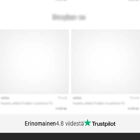
Erinomainen
4.8 viidestä