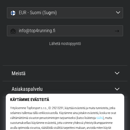
EUR - Suomi (Suo̯mi)
info@top4running.fi
Lähetä nostopyyntö
Meistä
Asiakaspalvelu
Top4Running.fi