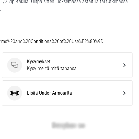
/2 Zip -takilla. Olitpa sitten juoksemassa asfaltilla tai tutkimassa
.
Terms%20and%20Conditions%20of%20Use%E2%80%9D
Kysymykset
Kysymykset
Kysy meiltä mitä tahansa
Lisää Under Armourlta
Under Armour