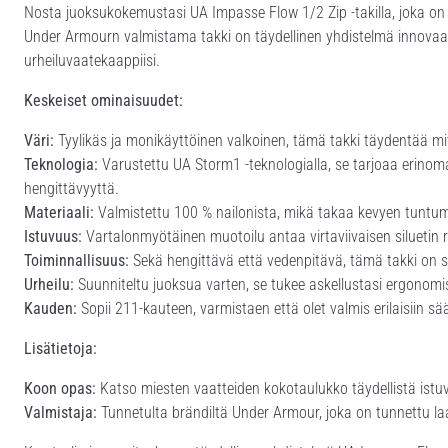
Nosta juoksukokemustasi UA Impasse Flow 1/2 Zip -takilla, joka on suu
Under Armourn valmistama takki on täydellinen yhdistelmä innovaat
urheiluvaatekaappiisi.
Keskeiset ominaisuudet:
Väri:
Tyylikäs ja monikäyttöinen valkoinen, tämä takki täydentää mi
Teknologia:
Varustettu UA Storm1 -teknologialla, se tarjoaa erino
hengittävyyttä.
Materiaali:
Valmistettu 100 % nailonista, mikä takaa kevyen tuntuma
Istuvuus:
Vartalonmyötäinen muotoilu antaa virtaviivaisen siluetin rajo
Toiminnallisuus:
Sekä hengittävä että vedenpitävä, tämä takki on s
Urheilu:
Suunniteltu juoksua varten, se tukee askellustasi ergonomis
Kauden:
Sopii 211-kauteen, varmistaen että olet valmis erilaisiin sää
Lisätietoja:
Koon opas:
Katso miesten vaatteiden kokotaulukko täydellistä istu
Valmistaja:
Tunnetulta brändiltä Under Armour, joka on tunnettu laa