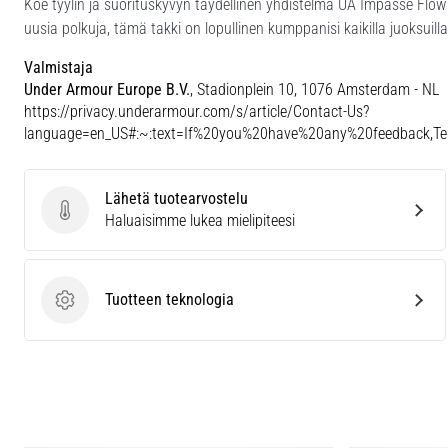
Koe tyylin ja suorituskyvyn täydellinen yhdistelmä UA Impasse Flow 1
uusia polkuja, tämä takki on lopullinen kumppanisi kaikilla juoksuilla
Valmistaja
Under Armour Europe B.V.
, Stadionplein 10, 1076 Amsterdam - NL
https://privacy.underarmour.com/s/article/Contact-Us?
language=en_US#:~:text=If%20you%20have%20any%20feedback,
Lähetä tuotearvostelu
Lähetä tuotearvostelu
Haluaisimme lukea mielipiteesi
Tuotteen teknologia
Tuotteen teknologia