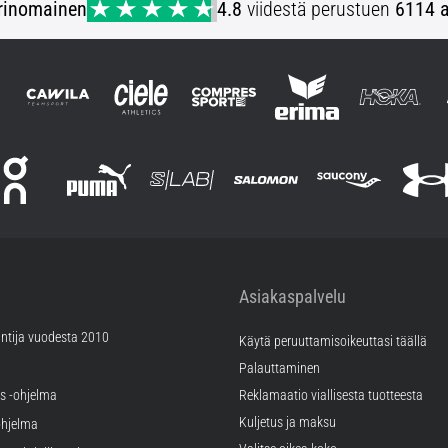
rinomainen
4.8
viidestä perustuen
6114 a
Asiakaspalvelu
ntija vuodesta 2010
Käytä peruuttamisoikeuttasi täällä
Palauttaminen
äs -ohjelma
Reklamaatio viallisesta tuotteesta
Kuljetus ja maksu
hjelma