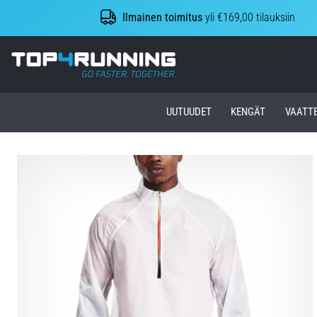
Ilmainen toimitus
yli €169,00 tilauksiin
Top4Running.fi
UUTUUDET
KENGÄT
VAATT