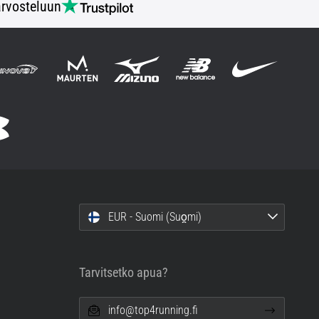
rvosteluun
EUR - Suomi (Suo̯mi)
Tarvitsetko apua?
info@top4running.fi