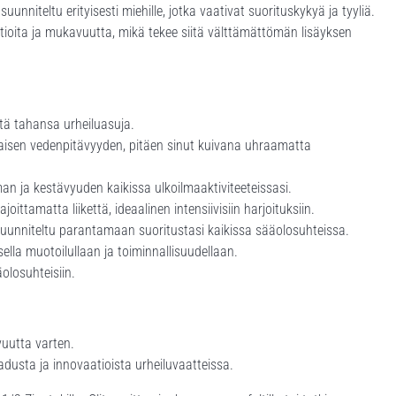
nniteltu erityisesti miehille, jotka vaativat suorituskykyä ja tyyliä.
ioita ja mukavuutta, mikä tekee siitä välttämättömän lisäyksen
tä tahansa urheiluasuja.
maisen vedenpitävyyden, pitäen sinut kuivana uhraamatta
n ja kestävyuden kaikissa ulkoilmaaktiviteeteissasi.
ittamatta liikettä, ideaalinen intensiivisiin harjoituksiin.
uunniteltu parantamaan suoritustasi kaikissa sääolosuhteissa.
ella muotoilullaan ja toiminnallisuudellaan.
olosuhteisiin.
vuutta varten.
dusta ja innovaatioista urheiluvaatteissa.