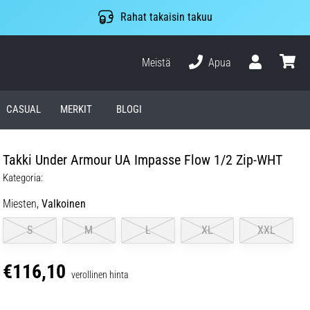
Rahat takaisin takuu
Meistä
Apua
Käyttäjä
ostosko
CASUAL
MERKIT
BLOGI
Takki Under Armour UA Impasse Flow 1/2 Zip-WHT
Kategoria:
Miesten,
Valkoinen
S
M
L
XL
XXL
€116,10
verollinen hinta