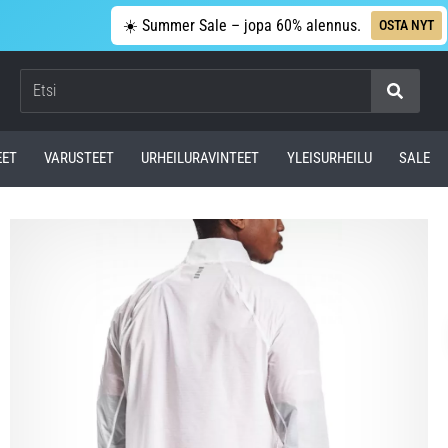
☀️ Summer Sale – jopa 60% alennus.
OSTA NYT
Etsi
EET
VARUSTEET
URHEILURAVINTEET
YLEISURHEILU
SALE