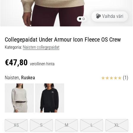
ovat
ja
miten
Vaihda väri
ne
suoritetaan?
Collegepaidat Under Armour Icon Fleece OS Crew
Käytännössä
sukkulajuoksu
Kategoria:
Naisten collegepaidat
testaa
nopeutta,
€47,80
verollinen hinta
ketteryyttä
ja
Arvostelut
Naisten,
Ruskea
(1)
suunnanmuutoksia.
Miten
se
suoritetaan
oikein,
missä
sitä…
XS
S
M
L
XL