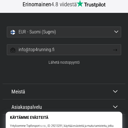
Erinomainen
4.8 viidestä
EUR - Suomi (Suo̯mi)
info@top4running.fi
Lähetä nostopyyntö
Meistä
Asiakaspalvelu