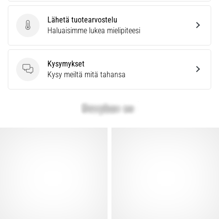
vaiva
juoksijoiden
Lähetä tuotearvostelu
keskuudessa.
Lähetä tuotearvostelu
Haluaisimme lukea mielipiteesi
…
Kysymykset
Näytä
Kysymykset
Kysy meiltä mitä tahansa
kaikki
artikkelit