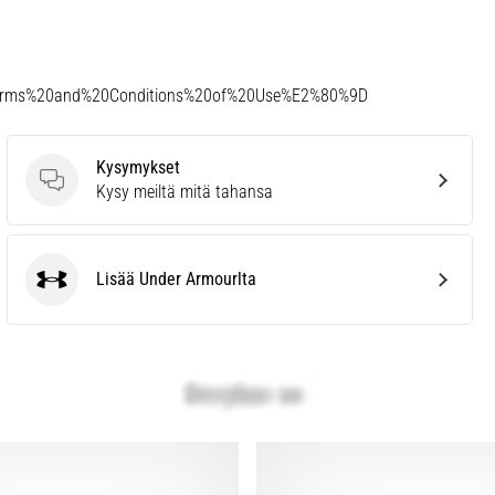
Terms%20and%20Conditions%20of%20Use%E2%80%9D
Kysymykset
Kysymykset
Kysy meiltä mitä tahansa
Lisää Under Armourlta
Under Armour