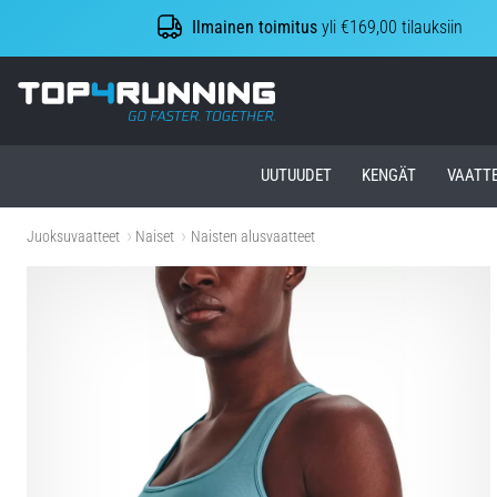
Ilmainen toimitus
yli €169,00 tilauksiin
Top4Running.fi
UUTUUDET
KENGÄT
VAATT
Juoksuvaatteet
Naiset
Naisten alusvaatteet