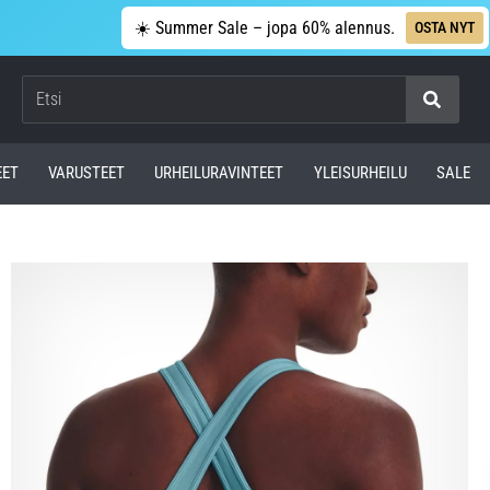
☀️ Summer Sale – jopa 60% alennus.
OSTA NYT
Etsi
EET
VARUSTEET
URHEILURAVINTEET
YLEISURHEILU
SALE