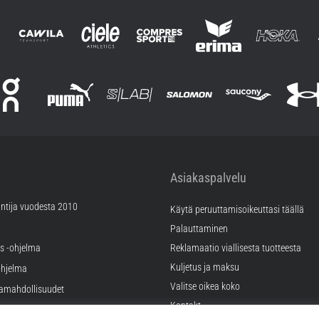
Asiakaspalvelu
ntija vuodesta 2010
Käytä peruuttamisoikeuttasi täällä
Palauttaminen
äs -ohjelma
Reklamaatio viallisesta tuotteesta
Kuljetus ja maksu
hjelma
Valitse oikea koko
ramahdollisuudet
Kontakt
tukset