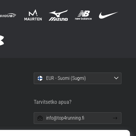
EUR - Suomi (Suo̯mi)
Tarvitsetko apua?
info@top4running.fi