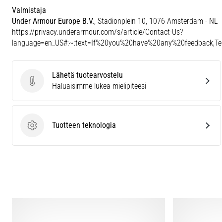
Valmistaja
Under Armour Europe B.V.
, Stadionplein 10, 1076 Amsterdam - NL
https://privacy.underarmour.com/s/article/Contact-Us?
language=en_US#:~:text=If%20you%20have%20any%20feedback,
Lähetä tuotearvostelu
Lähetä tuotearvostelu
Haluaisimme lukea mielipiteesi
Tuotteen teknologia
Tuotteen teknologia