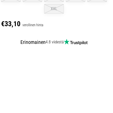
XXL
€33,10
verollinen hinta
Erinomainen
4.8 viidestä