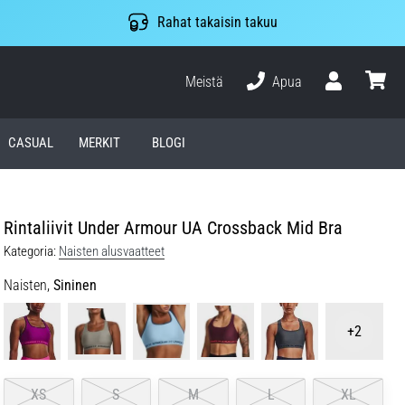
Rahat takaisin takuu
Meistä
Apua
Käyttäjä
ostosko
CASUAL
MERKIT
BLOGI
Rintaliivit Under Armour UA Crossback Mid Bra
Kategoria:
Naisten alusvaatteet
Naisten,
Sininen
+2
XS
S
M
L
XL