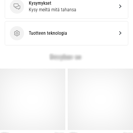
vaiva
Kysymykset
juoksijoiden
Kysymykset
Kysy meiltä mitä tahansa
keskuudessa.
…
Tuotteen teknologia
Tuotteen teknologia
Näytä
kaikki
artikkelit