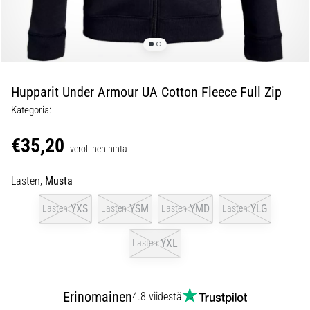
ovat
ja
miten
ne
suoritetaan?
Hupparit Under Armour UA Cotton Fleece Full Zip
Käytännössä
sukkulajuoksu
Kategoria:
testaa
nopeutta,
€35,20
verollinen hinta
ketteryyttä
ja
Lasten,
Musta
suunnanmuutoksia.
Miten
YXS
YSM
YMD
YLG
Lasten
Lasten
Lasten
Lasten
se
suoritetaan
YXL
Lasten
oikein,
missä
sitä…
Erinomainen
4.8 viidestä