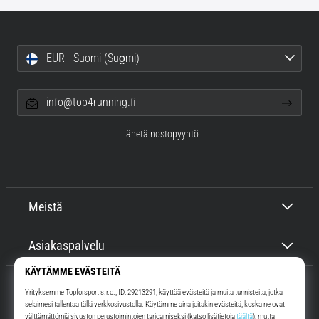
EUR - Suomi (Suo̯mi)
info@top4running.fi
Lähetä nostopyyntö
Meistä
Asiakaspalvelu