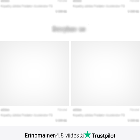
Erinomainen
4.8 viidestä