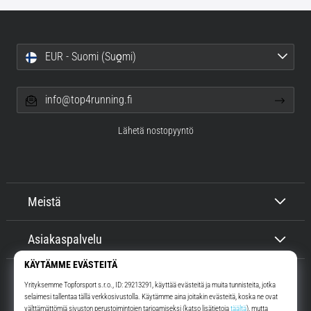
EUR - Suomi (Suo̯mi)
info@top4running.fi
Lähetä nostopyyntö
Meistä
Asiakaspalvelu