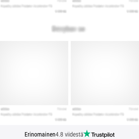
Erinomainen
4.8 viidestä