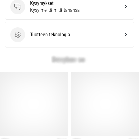
vaiva
Kysymykset
juoksijoiden
Kysymykset
Kysy meiltä mitä tahansa
keskuudessa.
…
Tuotteen teknologia
Tuotteen teknologia
Näytä
kaikki
artikkelit