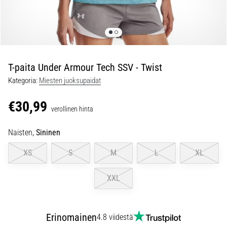
ovat
ja
miten
ne
suoritetaan?
T-paita Under Armour Tech SSV - Twist
Käytännössä
sukkulajuoksu
Kategoria:
Miesten juoksupaidat
testaa
nopeutta,
€30,99
verollinen hinta
ketteryyttä
ja
Naisten,
Sininen
suunnanmuutoksia.
Miten
XS
S
M
L
XL
se
suoritetaan
XXL
oikein,
missä
sitä…
Erinomainen
4.8 viidestä