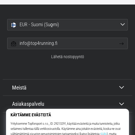
EUR - Suomi (Suo̯mi)
info@top4running.fi
Lähetä nostopyyntö
Meistä
Asiakaspalvelu