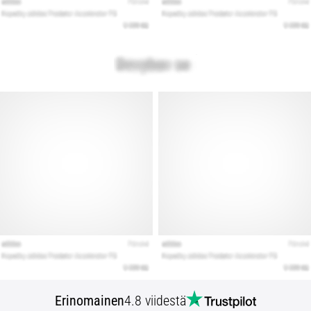
Erinomainen
4.8 viidestä