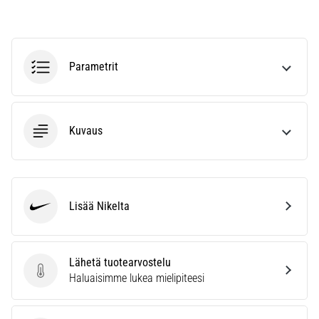
ja
hoito
Kärsitkö
Parametrit
pistävästä
kantapääkivusta
juoksun
aikana
Kuvaus
tai
sen
jälkeen?
Yksi
yleisimmistä
Lisää Nikelta
syistä
Nike
on
plantaarifaskiitti.
…
Lähetä tuotearvostelu
Lähetä tuotearvostelu
Haluaisimme lukea mielipiteesi
Näytä