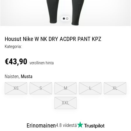
jokaista
juoksijaa
vähintään
kerran
elämässä,
oli
Housut Nike W NK DRY ACDPR PANT KPZ
kyseessä
Kategoria:
sitten
harrastaja
€43,90
verollinen hinta
tai
ammattilainen.
Naisten,
Musta
…
XS
S
M
L
XL
5. 8. 2026
•
XXL
6 min. luetaan
Plantaarifaskiitti:
Oireet,
Erinomainen
4.8 viidestä
syyt