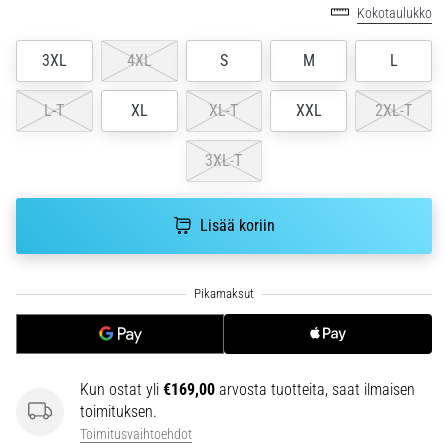
6. 8. 2026
Kokotaulukko
•
7 min. luetaan
3XL
4XL
S
M
L
Juoksijan
polvi:
L-T
XL
XL-T
XXL
2XL-T
syyt,
hoito
3XL-T
ja
ennaltaehkäisy
Lisää koriin
Juoksijan
polvi,
eli
iliotibiaalisen
jänteen
oireyhtymä
(ITBS),
Kun ostat yli
€169,00
arvosta tuotteita, saat ilmaisen
on
toimituksen.
erittäin
yleinen
Toimitusvaihtoehdot