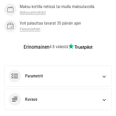
vaiva
Maksu kortilla netissä tai muilla maksutavoilla
juoksijoiden
Maksuvaihtoehdot
keskuudessa.
…
Voit palauttaa tavarat 30 päivän ajan
Palautusehdot
Näytä
kaikki
Erinomainen
4.8 viidestä
artikkelit
Parametrit
Kuvaus