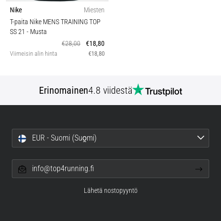
Nike
Miesten
T-paita Nike MENS TRAINING TOP
SS 21
- Musta
€28,00
€18,80
Viimeisin alin hinta
€18,80
Erinomainen
4.8 viidestä
EUR - Suomi (Suo̯mi)
info@top4running.fi
Lähetä nostopyyntö