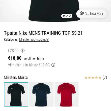
ovat
ja
miten
Vaihda väri
ne
suoritetaan?
T-paita Nike MENS TRAINING TOP SS 21
Käytännössä
sukkulajuoksu
Kategoria:
Miesten juoksupaidat
testaa
nopeutta,
€28,00
ketteryyttä
€18,80
verollinen hinta
ja
Viimeisin alin hinta:
€18,80
suunnanmuutoksia.
Miten
Arvostelut
se
Miesten,
Musta
(7)
suoritetaan
oikein,
missä
sitä…