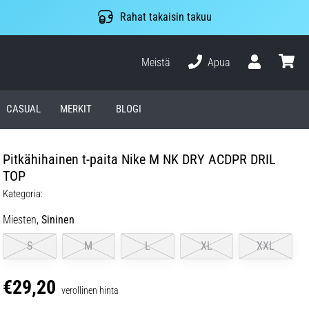
Rahat takaisin takuu
Meistä
Apua
Käyttäjä
ostosko
CASUAL
MERKIT
BLOGI
Pitkähihainen t-paita Nike M NK DRY ACDPR DRIL
TOP
Kategoria:
Miesten,
Sininen
S
M
L
XL
XXL
€29,20
verollinen hinta