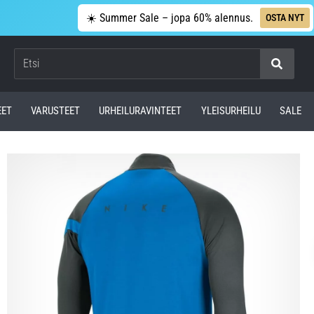
☀️ Summer Sale – jopa 60% alennus.
OSTA NYT
Etsi
EET
VARUSTEET
URHEILURAVINTEET
YLEISURHEILU
SALE