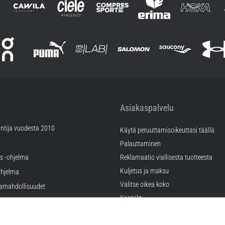
Asiakaspalvelu
ntija vuodesta 2010
Käytä peruuttamisoikeuttasi täällä
Palauttaminen
äs -ohjelma
Reklamaatio viallisesta tuotteesta
Kuljetus ja maksu
hjelma
Valitse oikea koko
ramahdollisuudet
Kontakt
tukset
FAQ
tykset