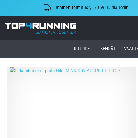
Ilmainen toimitus
yli €169,00 tilauksiin
Top4Running.fi
UUTUUDET
KENGÄT
VAATT