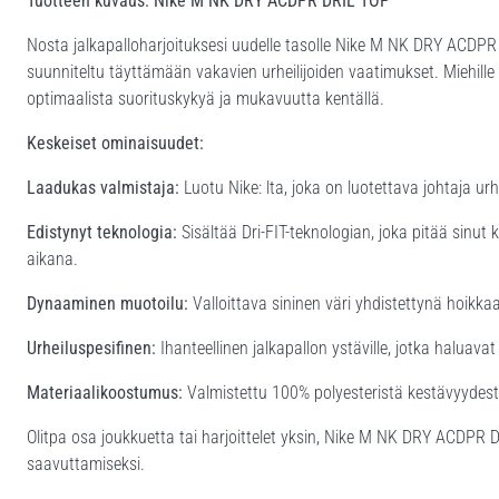
Tuotteen kuvaus: Nike M NK DRY ACDPR DRIL TOP
Nosta jalkapalloharjoituksesi uudelle tasolle Nike M NK DRY ACDPR D
suunniteltu täyttämään vakavien urheilijoiden vaatimukset. Miehille
optimaalista suorituskykyä ja mukavuutta kentällä.
Keskeiset ominaisuudet:
Laadukas valmistaja:
Luotu Nike: lta, joka on luotettava johtaja ur
Edistynyt teknologia:
Sisältää Dri-FIT-teknologian, joka pitää sinut 
aikana.
Dynaaminen muotoilu:
Valloittava sininen väri yhdistettynä hoikkaan
Urheiluspesifinen:
Ihanteellinen jalkapallon ystäville, jotka haluav
Materiaalikoostumus:
Valmistettu 100% polyesteristä kestävyydest
Olitpa osa joukkuetta tai harjoittelet yksin, Nike M NK DRY ACDPR
saavuttamiseksi.