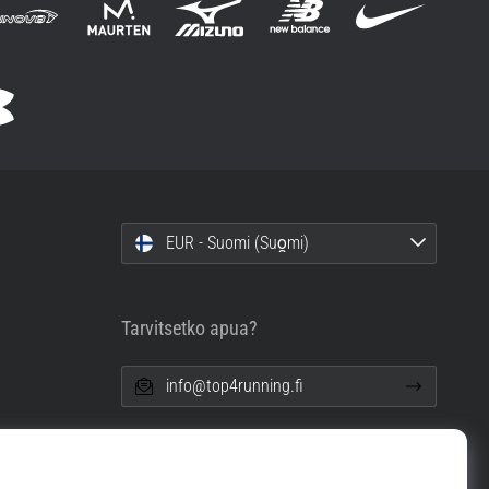
EUR - Suomi (Suo̯mi)
Tarvitsetko apua?
info@top4running.fi