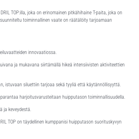
RIL TOP:illa, joka on erinomainen pitkähihaine T-paita, joka on
 suunniteltu toiminnallinen vaate on räätälöity tarjoamaan
heiluvaatteiden innovaatiossa.
kuivana ja mukavana siirtämällä hikeä intensiivisten aktiviteettien
, istuvaan siluettiin tarjoaa sekä tyyliä että käytännöllisyyttä.
at parantaa harjoitusvarusteitaan huipputason toiminnallisuudella.
ä ja keveydestä.
 DRIL TOP on täydellinen kumppanisi huipputason suorituskyvyn