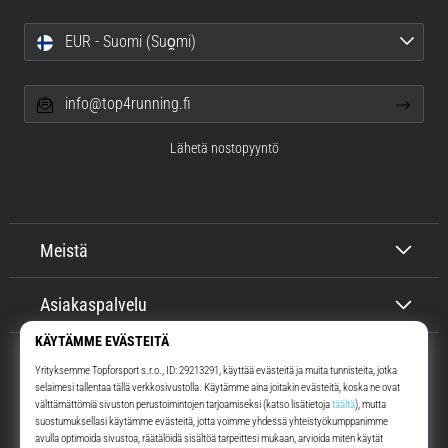
EUR - Suomi (Suo̯mi)
info@top4running.fi
Lähetä nostopyyntö
Meistä
Asiakaspalvelu
Top4Running.fi
Yli 16 vuoden ajan motivoimme sinua lähtemään ulos juoksemaan.