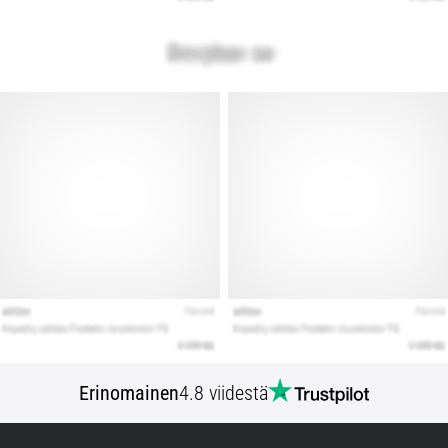
Erinomainen
4.8 viidestä