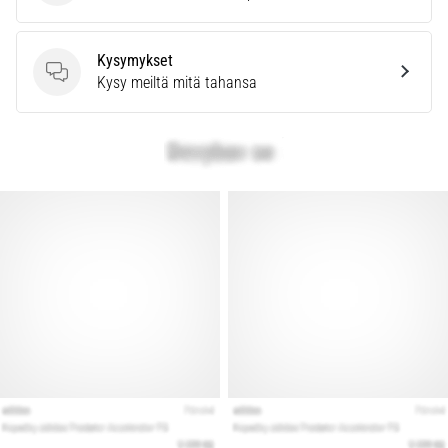
vaiva
juoksijoiden
keskuudessa.
Kysymykset
…
Kysymykset
Kysy meiltä mitä tahansa
Näytä
kaikki
artikkelit