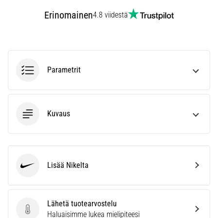
6. 8. 2026
Erinomainen
4.8 viidestä
•
7 min. luetaan
Juoksijan
polvi:
syyt,
Parametrit
hoito
ja
ennaltaehkäisy
Kuvaus
Juoksijan
polvi,
eli
iliotibiaalisen
jänteen
Lisää Nikelta
oireyhtymä
Nike
(ITBS),
on
erittäin
Lähetä tuotearvostelu
yleinen
Lähetä tuotearvostelu
Haluaisimme lukea mielipiteesi