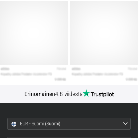
Erinomainen
4.8 viidestä
EUR - Suomi (Suo̯mi)