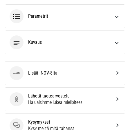
6. 8. 2026
•
7 min. luetaan
Parametrit
Juoksijan
polvi:
syyt,
Kuvaus
hoito
ja
ennaltaehkäisy
Juoksijan
Lisää INOV-8lta
polvi,
INOV-8
eli
iliotibiaalisen
jänteen
Lähetä tuotearvostelu
oireyhtymä
Lähetä tuotearvostelu
Haluaisimme lukea mielipiteesi
(ITBS),
on
erittäin
Kysymykset
yleinen
Kysymykset
Kysy meiltä mitä tahansa