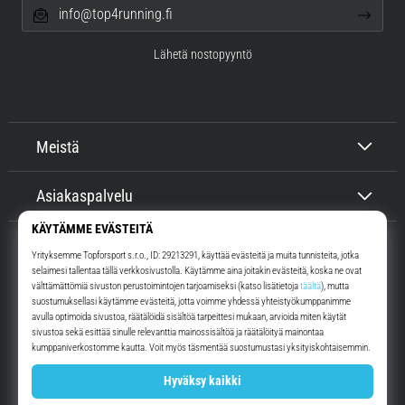
info@top4running.fi
Lähetä nostopyyntö
Meistä
Asiakaspalvelu
Top4Running.fi
Yli 16 vuoden ajan motivoimme sinua lähtemään ulos juoksemaan.
Nopeammin. Kanssamme. Joka päivä.
Instagram
YouTube