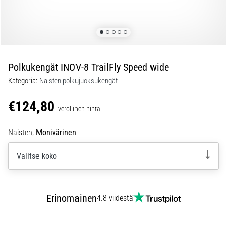
ovat
ja
miten
ne
suoritetaan?
Polkukengät INOV-8 TrailFly Speed wide
Käytännössä
sukkulajuoksu
Kategoria:
Naisten polkujuoksukengät
testaa
nopeutta,
€124,80
verollinen hinta
ketteryyttä
ja
Naisten,
Monivärinen
suunnanmuutoksia.
Miten
Valitse koko
se
suoritetaan
oikein,
missä
Erinomainen
4.8 viidestä
sitä…