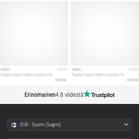
Erinomainen
4.8 viidestä
EUR - Suomi (Suo̯mi)