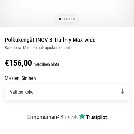
ovat
ja
miten
ne
suoritetaan?
Polkukengät INOV-8 TrailFly Max wide
Käytännössä
sukkulajuoksu
Kategoria:
Miesten polkujuoksukengät
testaa
nopeutta,
€156,00
verollinen hinta
ketteryyttä
ja
Miesten,
Sininen
suunnanmuutoksia.
Miten
Valitse koko
se
suoritetaan
oikein,
missä
Erinomainen
4.8 viidestä
sitä…