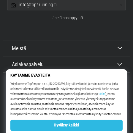
info@top4running.fi
Lähetä nostopyyntö
Meistä
Asiakaspalvelu
Top4Running.fi
Yli 16 vuoden ajan motivoimme sinua lähtemään ulos juoksemaan.
Nopeammin. Kanssamme. Joka päivä.
Instagram
YouTube