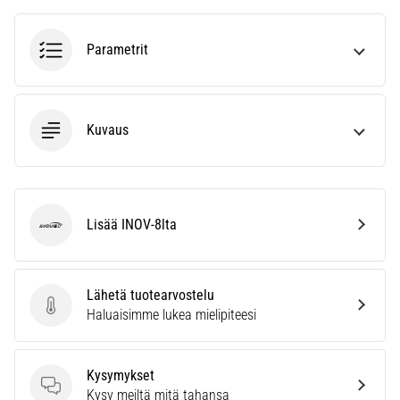
6. 8. 2026
•
7 min. luetaan
Parametrit
Juoksijan
polvi:
syyt,
Kuvaus
hoito
ja
ennaltaehkäisy
Juoksijan
Lisää INOV-8lta
polvi,
INOV-8
eli
iliotibiaalisen
jänteen
Lähetä tuotearvostelu
oireyhtymä
Lähetä tuotearvostelu
Haluaisimme lukea mielipiteesi
(ITBS),
on
erittäin
Kysymykset
yleinen
Kysymykset
Kysy meiltä mitä tahansa