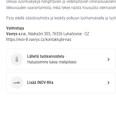
olevaa suorituskykyä hengittävien ja vedenpitävien ominaisuuksie
liikkuvuuden vaarantamista, mikä tekee näistä housuista olennaisen 
Pysy edellä sääolosuhteita ja keskity polkuun luottamuksella ja tyylil
Valmistaja
Vavrys s.r.o.
, Nádražní 303, 76326 Luhačovice - CZ
https://inov-8.vavrys.cz/kontaktujte-nas
Lähetä tuotearvostelu
Lähetä tuotearvostelu
Haluaisimme lukea mielipiteesi
Lisää INOV-8lta
INOV-8