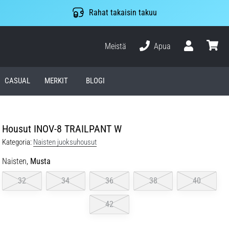
Rahat takaisin takuu
Meistä
Apua
Käyttäjä
ostosko
CASUAL
MERKIT
BLOGI
Housut INOV-8 TRAILPANT W
Kategoria:
Naisten juoksuhousut
Naisten,
Musta
32
34
36
38
40
42