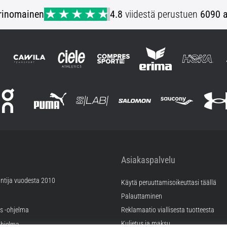
rinomainen
4.8
viidestä perustuen
6090 a
Asiakaspalvelu
ntija vuodesta 2010
Käytä peruuttamisoikeuttasi täällä
Palauttaminen
äs -ohjelma
Reklamaatio viallisesta tuotteesta
Kuljetus ja maksu
hjelma