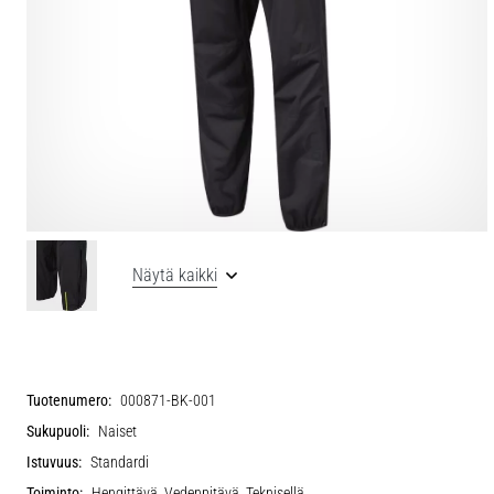
Näytä kaikki
Tuotenumero:
000871-BK-001
Sukupuoli:
Naiset
Istuvuus:
Standardi
Toiminto:
Hengittävä, Vedenpitävä, Teknisellä