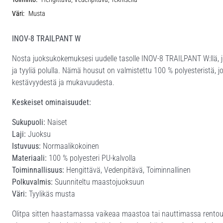
Väri:
Musta
INOV-8 TRAILPANT W
Nosta juoksukokemuksesi uudelle tasolle INOV-8 TRAILPANT W:llä, jok
ja tyyliä polulla. Nämä housut on valmistettu 100 % polyesteristä, j
kestävyydestä ja mukavuudesta.
Keskeiset ominaisuudet:
Sukupuoli:
Naiset
Laji:
Juoksu
Istuvuus:
Normaalikokoinen
Materiaali:
100 % polyesteri PU-kalvolla
Toiminnallisuus:
Hengittävä, Vedenpitävä, Toiminnallinen
Polkuvalmis:
Suunniteltu maastojuoksuun
Väri:
Tyylikäs musta
Olitpa sitten haastamassa vaikeaa maastoa tai nauttimassa rentou