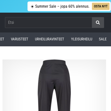
☀️ Summer Sale – jopa 60% alennus.
OSTA NYT
Etsi
EET
VARUSTEET
URHEILURAVINTEET
YLEISURHEILU
SALE