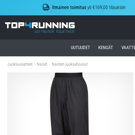
Ilmainen toimitus
yli €169,00 tilauksiin
Top4Running.fi
UUTUUDET
KENGÄT
VAATT
Juoksuvaatteet
Naiset
Naisten juoksuhousut