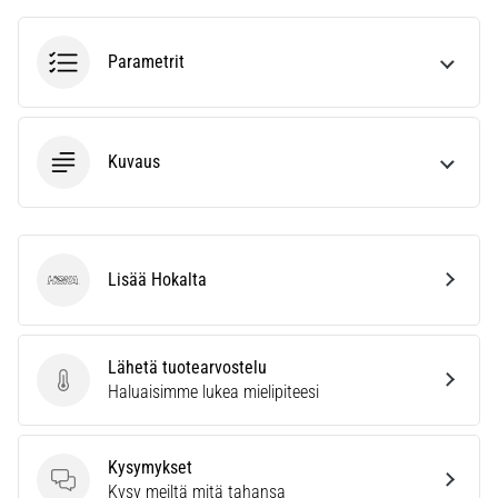
ja
hoito
Parametrit
Kärsitkö
pistävästä
kantapääkivusta
juoksun
Kuvaus
aikana
tai
sen
jälkeen?
Yksi
Lisää Hokalta
Hoka
yleisimmistä
syistä
on
Lähetä tuotearvostelu
plantaarifaskiitti.
Lähetä tuotearvostelu
Haluaisimme lukea mielipiteesi
…
Kysymykset
Näytä
Kysymykset
Kysy meiltä mitä tahansa