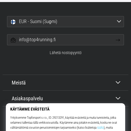
EUR - Suomi (Suo̯mi)
info@top4running.fi
Lähetä nostopyyntö
Meistä
Asiakaspalvelu