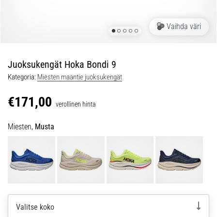
jokaista
juoksijaa
Vaihda väri
vähintään
kerran
elämässä,
oli
Juoksukengät Hoka Bondi 9
kyseessä
Kategoria:
Miesten maantie juoksukengät
sitten
harrastaja
€171,00
verollinen hinta
tai
ammattilainen.
Miesten,
Musta
…
5. 8. 2026
•
6 min. luetaan
Plantaarifaskiitti:
Oireet,
Valitse koko
syyt