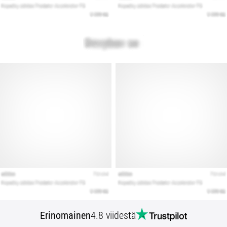
Erinomainen
4.8 viidestä