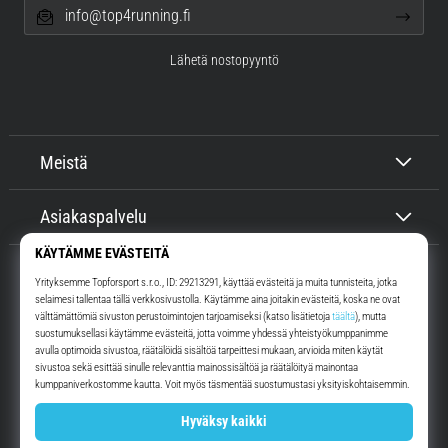
info@top4running.fi
Lähetä nostopyyntö
Meistä
Asiakaspalvelu
Top4Running.fi
Yli 16 vuoden ajan motivoimme sinua lähtemään ulos juoksemaan.
Nopeammin. Kanssamme. Joka päivä.
Instagram
YouTube