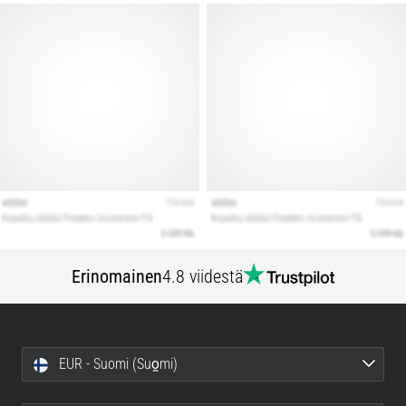
Erinomainen
4.8 viidestä
EUR - Suomi (Suo̯mi)