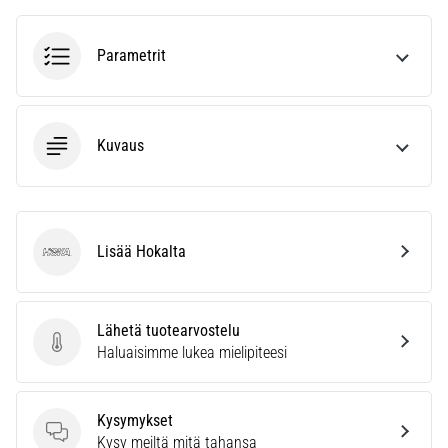
ja
hoito
Parametrit
Kärsitkö
pistävästä
kantapääkivusta
juoksun
Kuvaus
aikana
tai
sen
jälkeen?
Yksi
Lisää Hokalta
Hoka
yleisimmistä
syistä
on
Lähetä tuotearvostelu
plantaarifaskiitti.
Lähetä tuotearvostelu
Haluaisimme lukea mielipiteesi
…
Kysymykset
Näytä
Kysymykset
Kysy meiltä mitä tahansa