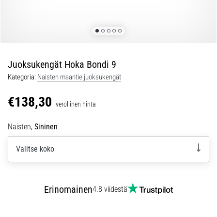
jokaista
juoksijaa
vähintään
kerran
elämässä,
oli
Juoksukengät Hoka Bondi 9
kyseessä
Kategoria:
Naisten maantie juoksukengät
sitten
harrastaja
€138,30
verollinen hinta
tai
ammattilainen.
Naisten,
Sininen
…
Valitse koko
5. 8. 2026
•
6 min. luetaan
Erinomainen
4.8 viidestä
Plantaarifaskiitti:
Oireet,
syyt