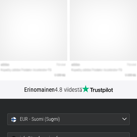
Erinomainen
4.8 viidestä
EUR - Suomi (Suo̯mi)