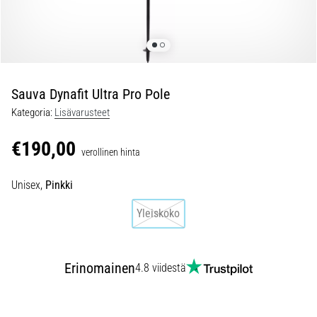
jokaista
juoksijaa
vähintään
kerran
elämässä,
oli
Sauva Dynafit Ultra Pro Pole
kyseessä
Kategoria:
Lisävarusteet
sitten
harrastaja
€190,00
verollinen hinta
tai
ammattilainen.
Unisex,
Pinkki
…
Yleiskoko
5. 8. 2026
•
6 min. luetaan
Erinomainen
4.8 viidestä
Plantaarifaskiitti:
Oireet,
syyt