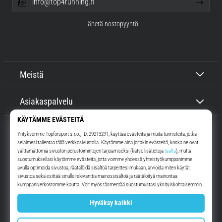
info@top4running.fi
Lähetä nostopyyntö
Meistä
Asiakaspalvelu
Top4Running.fi
Yli 16 vuoden ajan motivoimme sinua lähtemään ulos juoksemaan.
Nopeammin. Kanssamme. Joka päivä.
Instagram
YouTube