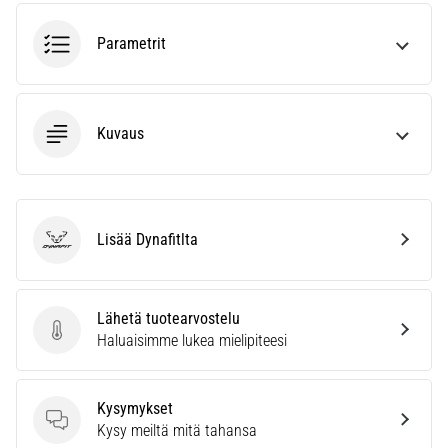
ja
hoito
Parametrit
Kärsitkö
pistävästä
kantapääkivusta
Kuvaus
juoksun
aikana
tai
sen
jälkeen?
Lisää Dynafitlta
Dynafit
Yksi
yleisimmistä
syistä
on
Lähetä tuotearvostelu
plantaarifaskiitti.
Lähetä tuotearvostelu
Haluaisimme lukea mielipiteesi
…
Kysymykset
Kysymykset
Näytä
Kysy meiltä mitä tahansa