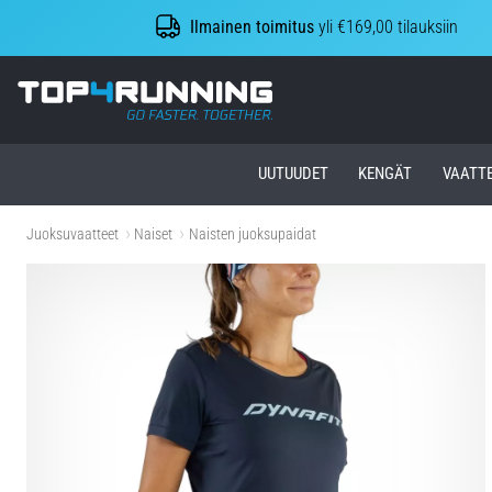
Ilmainen toimitus
yli €169,00 tilauksiin
Top4Running.fi
UUTUUDET
KENGÄT
VAATT
Juoksuvaatteet
Naiset
Naisten juoksupaidat