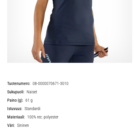
Tuotenumero:
08-0000070671-3010
Sukupuoli:
Naiset
Paino (g):
61 g
Istuvuus:
Standardi
Materiaali:
100% rec. polyester
Väri:
Sininen