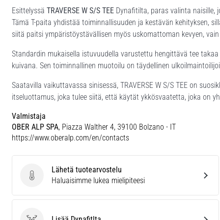
Esittelyssä
TRAVERSE W S/S TEE
Dynafitilta, paras valinta naisille,
Tämä T-paita yhdistää toiminnallisuuden ja kestävän kehityksen, sill
siitä paitsi ympäristöystävällisen myös uskomattoman kevyen, vai
Standardin mukaisella istuvuudella varustettu hengittävä tee takaa
kuivana. Sen toiminnallinen muotoilu on täydellinen ulkoilmaintoilij
Saatavilla vaikuttavassa sinisessä, TRAVERSE W S/S TEE on suosikk
itseluottamus, joka tulee siitä, että käytät ykkösvaatetta, joka on yh
Valmistaja
OBER ALP SPA
, Piazza Walther 4, 39100 Bolzano - IT
https://www.oberalp.com/en/contacts
Lähetä tuotearvostelu
Lähetä tuotearvostelu
Haluaisimme lukea mielipiteesi
Lisää Dynafitlta