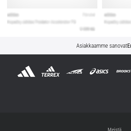
Asiakkaamme sanovat
E
Meistä