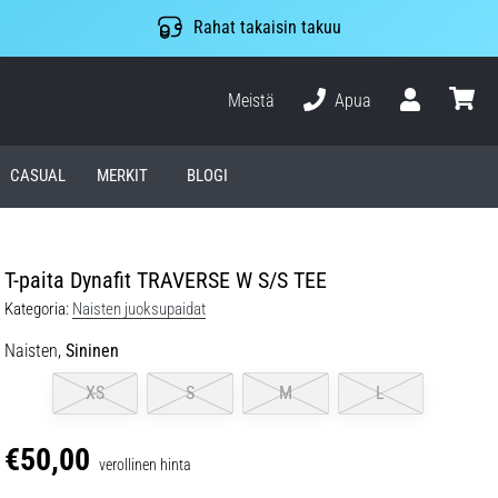
Rahat takaisin takuu
Meistä
Apua
Käyttäjä
ostosko
CASUAL
MERKIT
BLOGI
T-paita Dynafit TRAVERSE W S/S TEE
Kategoria:
Naisten juoksupaidat
Naisten,
Sininen
XS
S
M
L
€50,00
verollinen hinta