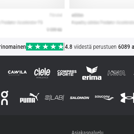
rinomainen
4.8
viidestä perustuen
6089 a
Asiakaspalvelu