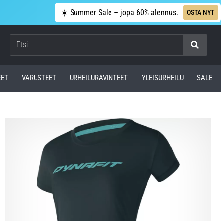
☀️ Summer Sale – jopa 60% alennus.
OSTA NYT
Etsi
EET
VARUSTEET
URHEILURAVINTEET
YLEISURHEILU
SALE