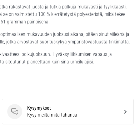
 jotka rakastavat juosta ja tutkia polkuja mukavasti ja tyylikkäästi.
ä se on valmistettu 100 % kierrätetystä polyesteristä, mikä tekee
n 61 gramman painoisena.
 optimaalisen mukavuuden juoksusi aikana, pitäen sinut viileänä ja
oille, jotka arvostavat suorituskykyä ympäristövastuusta tinkimättä.
ivaatteesi polkujuoksuun. Hyväksy liikkumisen vapaus ja
tä sitoutunut planeettaan kuin sinä urheilulajiisi.
Kysymykset
Kysymykset
Kysy meiltä mitä tahansa